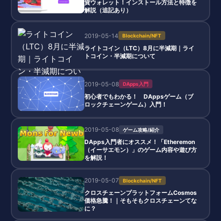
貨ウォレット！インストール方法と特徴を
解説（追記あり）
2019-05-14
Blockchain/NFT
ライトコイン（LTC）8月に半減期｜ライ
トコイン・半減期について
2019-05-08
DApps入門
初心者でもわかる！ DAppsゲーム（ブ
ロックチェーンゲーム）入門！
2019-05-08
ゲーム攻略/紹介
DApps入門者にオススメ！「Etheremon
（イーサエモン）」のゲーム内容や遊び方
を解説！
2019-05-07
Blockchain/NFT
クロスチェーンプラットフォームCosmos
価格急騰！｜そもそもクロスチェーンてな
に？