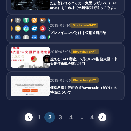
たと言われるハッカー集団 ラザルス（Laz
arus）をこれまでの時系列で追ってみまし
た。
2019-03-14
Blockchain/NFT
プレマイニングとは｜仮想通貨用語
2019-03-08
Blockchain/NFT
控えるFATF審査。6月のG20財務大臣・中
央銀行総裁会議も注目
2019-03-06
Blockchain/NFT
価格急騰！仮想通貨Ravencoin（RVN）の
特徴について
1
2
3
4
4
...