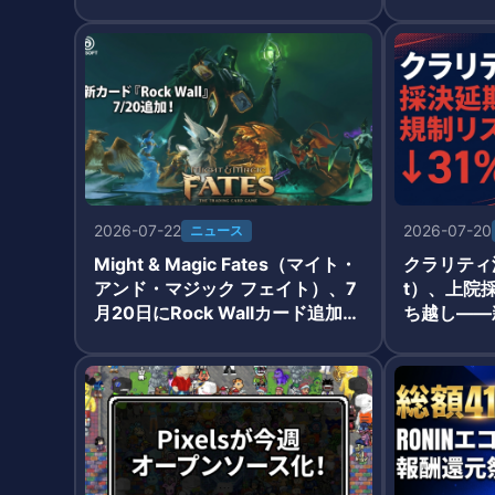
が3強を形成、TCG経済圏が202
月7日前ラ
6年GameFi復活を牽引
2026-07-22
2026-07-20
ニュース
Might & Magic Fates（マイト・
クラリティ法
アンド・マジック フェイト）、7
t）、上院
月20日にRock Wallカード追加
ち越し——
——Ubisoft×ImmutableのWeb
6年成立確
3 TCGが月次アップデート継続
eFi・De