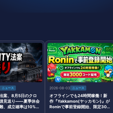
2026-08-03
ニュース
ニュース
法案、8月5日のクロ
オフラインでも24時間稼働！新
請見送り——夏季休会
作『Yakkamon(ヤッカモン)』が
難、成立確率は10%台
Roninで事前登録開始、限定300
0コード配布