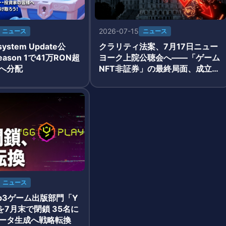
2026-07-15
ニュース
ニュース
osystem Update公
クラリティ法案、7月17日ニュー
eason 1で41万RON超
ヨーク上院公聴会へ——「ゲーム
へ分配
NFT非証券」の最終局面、成立確
率43%に低下
ニュース
eb3ゲーム出版部門「Y
y」を7月末で閉鎖 35名に
データ生成へ戦略転換