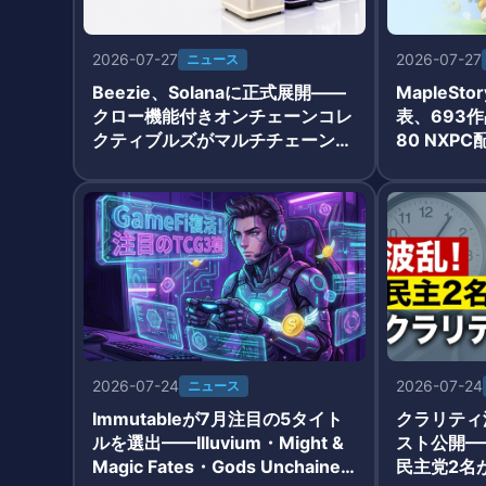
2026-07-27
2026-07-27
ニュース
Beezie、Solanaに正式展開——
MapleSto
クロー機能付きオンチェーンコレ
表、693作
クティブルズがマルチチェーン
80 NXP
化、Q1売上$70M超
UGC戦略
2026-07-24
2026-07-24
ニュース
Immutableが7月注目の5タイト
クラリティ
ルを選出——Illuvium・Might &
スト公開—
Magic Fates・Gods Unchained
民主党2名