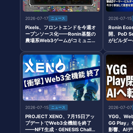
2026-07-17
2026-07-15
ニュース
Pixels、フロントエンドを今週オ
Ronin Ec
ープンソース化——Ronin基盤の
開、PoD S
農場系Web3ゲームがコミュニテ
がビルダー
ィ開発体制へ大転換
2026-07-15
2026-07-07
ニュース
PROJECT XENO、7月15日アッ
YGG、W
プデートでWeb3全機能を終了
GG Pla
——NFT生成・GENESIS Challen
影響、AI