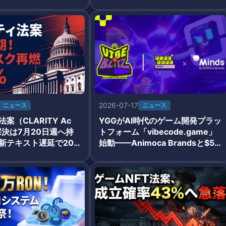
ストチャンス
t成立確率43%
2026-07-17
ニュース
ニュース
案（CLARITY Ac
YGGがAI時代のゲーム開発プラッ
採決は7月20日週へ持
トフォーム「vibecode.game」
新テキスト遅延で202
始動——Animoca Brandsと$5,
率31%まで低下、Gam
000 VibeBlitz Game Jam開催
Fiに規制リスク再燃