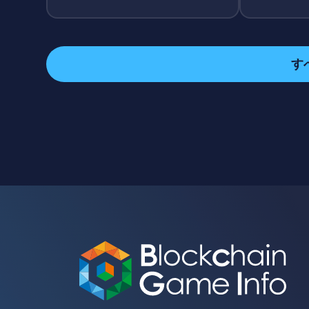
ge・GXE連携が全廃、日本発P2E
の象徴が撤退へ
す