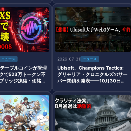
2026-07-31
ニュース
ニュース
$ステーブルコインが管理
Ubisoft、Champions Tactics:
クで523万トークン不
グリモリア・クロニクルズのサー
ブリッジ凍結・価格が
バー閉鎖を発表——10月30日終
008に急落
了・大手Web3ゲーム最大の失敗
事例に