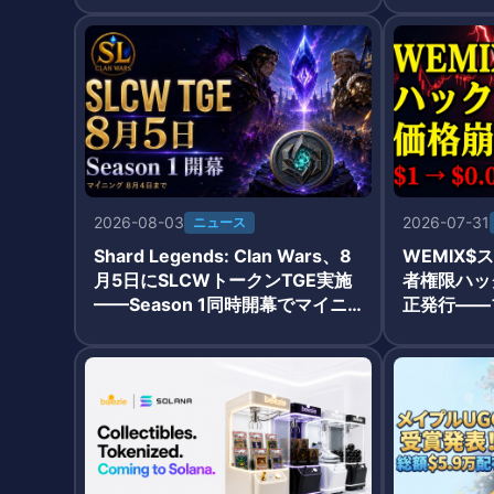
2026-08-03
2026-07-31
ニュース
Shard Legends: Clan Wars、8
WEMIX
月5日にSLCWトークンTGE実施
者権限ハッ
——Season 1同時開幕でマイニ
正発行——
ング期間は8月4日まで延長
$1→$0.0