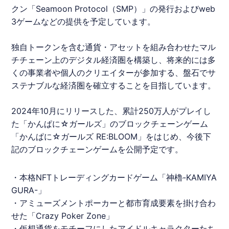
クン「Seamoon Protocol（SMP）」の発行およびweb
3ゲームなどの提供を予定しています。
独自トークンを含む通貨・アセットを組み合わせたマル
チチェーン上のデジタル経済圏を構築し、将来的には多
くの事業者や個人のクリエイターが参加する、盤石でサ
ステナブルな経済圏を確立することを目指しています。
2024年10月にリリースした、累計250万人がプレイし
た「かんぱに☆ガールズ」の
ブロックチェーンゲーム
「かんぱに☆ガールズ RE:BLOOM」をはじめ、今後下
記の
ブロックチェーンゲーム
を公開予定です。
・本格NFTトレーディングカードゲーム「神櫓-KAMIYA
GURA-」
・アミューズメントポーカーと都市育成要素を掛け合わ
せた「Crazy Poker Zone」
・仮想通貨をモチーフにしたアイドルキャラクターたち