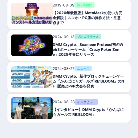
2019-08-09
初心者向け
【2026年最新版】MetaMaskの使い方完
全解説｜スマホ・PC版の操作方法・注意
点まで
2024-09-13
プレスリリース
DMM Crypto、Seamoon Protocol初のW
eb3ポーカーゲーム「Crazy Poker Zon
e」2025年春にリリース
2024-08-27
ニュース
DMM Crypto、新作ブロックチェーンゲー
ム『かんぱに☆ガールズ RE:BLOOM』のN
FT販売とPvP大会を発表
2024-08-28
インタビュー
【インタビュー】DMM Crypto「かんぱに
☆ガールズ RE:BLOOM」