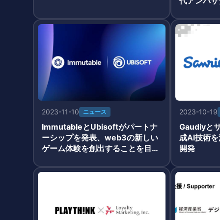
代アンバサダ
Eが就任
2023-11-10
2023-10-19
ニュース
ImmutableとUbisoftがパートナ
Gaudiy
ーシップを発表、web3の新しい
成AI技術
ゲーム体験を創出することを目指
開発
す