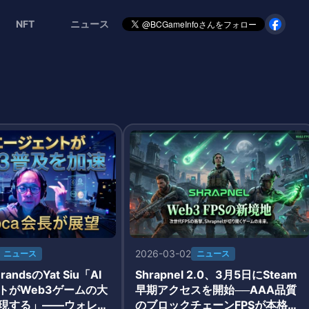
NFT
ニュース
2026-03-02
ニュース
ニュース
randsのYat Siu「AI
Shrapnel 2.0、3月5日にSteam
トがWeb3ゲームの大
早期アクセスを開始──AAA品質
現する」——ウォレッ
のブロックチェーンFPSが本格始