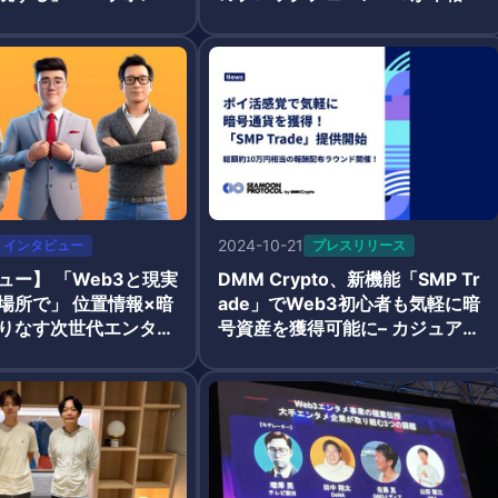
動化
動
2024-10-21
インタビュー
プレスリリース
ュー】 「Web3と現実
DMM Crypto、新機能「SMP Tr
場所で」 位置情報×暗
ade」でWeb3初心者も気軽に暗
りなす次世代エンター
号資産を獲得可能に– カジュアル
ト
ゲーム「Paint Knock Out」と総
額10万円相当の報酬配布ラウンド
を同時スタート