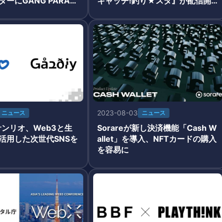
ーにGANG PARAD
キャッチ!釣り★スタ』が配信開
始
2023-08-03
ニュース
ニュース
とサンリオ、Web3と生
Sorareが新し決済機能「Cash W
を活用した次世代SNSを
allet」を導入、NFTカードの購入
を容易に