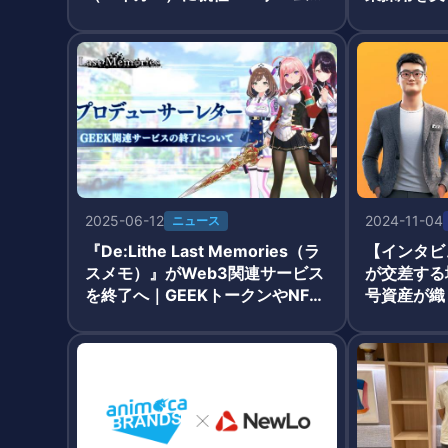
手の本格的なチェーン参加
ト操作を自
2025-06-12
2024-11-04
ニュース
『De:Lithe Last Memories（ラ
【インタビ
スメモ）』がWeb3関連サービス
が交差する
を終了へ｜GEEKトークンやNFT
号資産が織
機能に大きな影響
テインメン