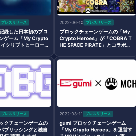
2022-06-10
プレスリリース
プレスリリース
記録した日本初のブロ
ブロックチェーンゲームの「My
ゲーム「My Crypto
Crypto Heroes」が「COBRA T
 (マイクリプトヒーロー
HE SPACE PIRATE」とコラボレ
クリ)」のセキュリティ
ーション 人気キャラクターをN
HFUNDが実施完了
FT化
2022-03-11
プレスリリース
プレスリリース
ックチェーンゲームの
gumi ブロックチェーンゲーム
パブリッシングと独自
「My Crypto Heroes」を運営す