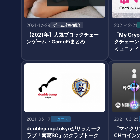
2021-12-29
2021-12-21
ゲーム攻略/紹介
【2021年】人気ブロックチェー
「My Cry
ンゲーム・GameFiまとめ
クチェーン
ミュニティ
ForN」
結
2021-06-17
2021-03-25
ニュース
doublejump.tokyoがサッカーク
「マイクリ
ラブ「南葛SC」のクラブトーク
CHコイン