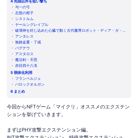
4
先頭以外を狙い撃ち
・
与一の弓
・
左慈の柑子
・
シストルム
・
ヤールングレイプル
・
破壊神を封じ込めた心臓で動く古代魔導ロボット・ディア・ガ・レ
ティウス
・
アンタレス
・
無銘金重・了戒
・
バグナウ
・
アスタロス
・
魔法剣・天照
・
赤目四十八滝
5
弱体化利用
・
フランベルジェ
・
バロックオルガン
6
まとめ
今回から
NFT
ゲーム「
マイクリ
」オススメのエクステン
ションを挙げていきます。
まずはPHY攻撃エクステンション編。
INT攻撃エクステンション、特殊攻撃エクステンショ