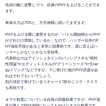
先頭の敵に攻撃しつつ、自身のPHYを上げることができ
ます。
単体火力は70%と、方天画戟に続いてまずまず。
PHYを上げる際に参照するのが「バトル開始時からPHY
がどれだけ増加しているか」なので、ハンマー以外のP
HY強化手段があると非常に効果的です。逆に言えばハ
ンマーしかないとかなり非効率。
代表的なのはアインシュタインのパッシブスキル"相対
性理論"やエディットスキルの"グリーンリース"や"Ener
gyドリンク"などですが、↑に挙げた他のPHY武器があ
ればそれでもいいでしょう。
別の項目で挙げているリチャード1世やニコラ・テスラ
も有効です。
オマケ程度についている自身の回復効果ですが、PHY強
化が進んでPHY999になってもやはりオマケ程度です。