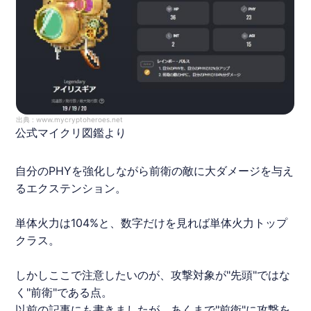
出典 :
www.mycryptoheroes.net
公式マイクリ図鑑より
自分のPHYを強化しながら前衛の敵に大ダメージを与え
るエクステンション。
単体火力は104%と、数字だけを見れば単体火力トップ
クラス。
しかしここで注意したいのが、攻撃対象が"先頭"ではな
く"前衛"である点。
以前の記事にも書きましたが、あくまで"前衛"に攻撃を