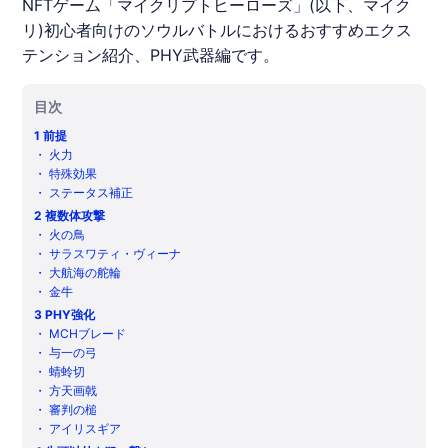
NFTゲーム「マイクリプトヒーローズ」(以下、マイク
リ)初心者向けのソウルバトルにおけるおすすめエクス
テンション紹介、PHY武器編です。
目次
1
前提
・
火力
・
特殊効果
・
ステータス補正
2
複数体攻撃
・
火の鳥
・
サラスワティ・ヴィーナ
・
大航海の舵輪
・
金牛
3
PHY強化
・
MCHブレード
・
与一の弓
・
蜻蛉切
・
方天画戟
・
審判の槌
・
アイリスギア