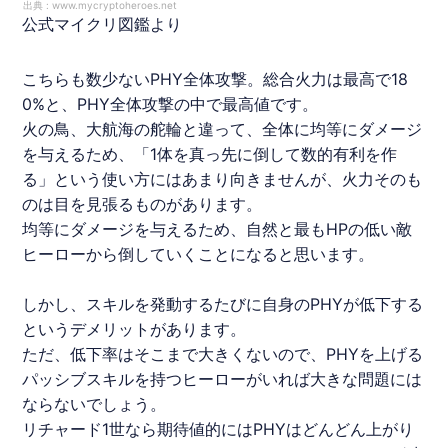
出典 :
www.mycryptoheroes.net
公式マイクリ図鑑より
こちらも数少ないPHY全体攻撃。総合火力は最高で18
0%と、PHY全体攻撃の中で最高値です。
火の鳥、大航海の舵輪と違って、全体に均等にダメージ
を与えるため、「1体を真っ先に倒して数的有利を作
る」という使い方にはあまり向きませんが、火力そのも
のは目を見張るものがあります。
均等にダメージを与えるため、自然と最もHPの低い敵
ヒーローから倒していくことになると思います。
しかし、スキルを発動するたびに自身のPHYが低下する
というデメリットがあります。
ただ、低下率はそこまで大きくないので、PHYを上げる
パッシブスキルを持つヒーローがいれば大きな問題には
ならないでしょう。
リチャード1世なら期待値的にはPHYはどんどん上がり