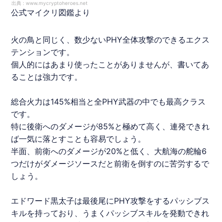
出典 :
www.mycryptoheroes.net
公式マイクリ図鑑より
火の鳥と同じく、数少ないPHY全体攻撃のできるエクス
テンションです。
個人的にはあまり使ったことがありませんが、書いてあ
ることは強力です。
総合火力は145%相当と全PHY武器の中でも最高クラス
です。
特に後衛へのダメージが85%と極めて高く、連発できれ
ば一気に落とすことも容易でしょう。
半面、前衛へのダメージが20%と低く、大航海の舵輪6
つだけがダメージソースだと前衛を倒すのに苦労するで
しょう。
エドワード黒太子は最後尾にPHY攻撃をするパッシブス
キルを持っており、うまくパッシブスキルを発動できれ