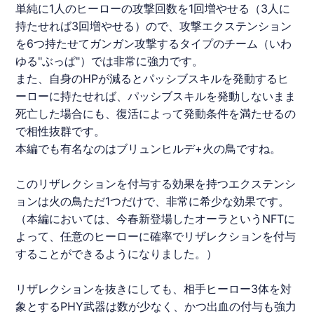
単純に1人のヒーローの攻撃回数を1回増やせる（3人に
持たせれば3回増やせる）ので、攻撃エクステンション
を6つ持たせてガンガン攻撃するタイプのチーム（いわ
ゆる"ぶっぱ"）では非常に強力です。
また、自身のHPが減るとパッシブスキルを発動するヒ
ーローに持たせれば、パッシブスキルを発動しないまま
死亡した場合にも、復活によって発動条件を満たせるの
で相性抜群です。
本編でも有名なのはブリュンヒルデ+火の鳥ですね。
このリザレクションを付与する効果を持つエクステンシ
ョンは火の鳥ただ1つだけで、非常に希少な効果です。
（本編においては、今春新登場したオーラという
NFT
に
よって、任意のヒーローに確率でリザレクションを付与
することができるようになりました。）
リザレクションを抜きにしても、相手ヒーロー3体を対
象とするPHY武器は数が少なく、かつ出血の付与も強力