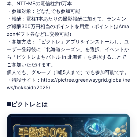
本、NTT-MEの電信柱約1万本
・参加対象：どなたでも参加可能
・報酬：電柱1本あたりの撮影報酬に加えて、ランキン
グ報酬300万円相当のポイントを用意（ポイントはAma
zonギフト券などに交換可能）
・参加方法：「
ピクトレ
」アプリをインストールし、ユ
ーザー登録後に「
北海道
シーズン」を選択、イベントか
ら「
ピクトレ
まちバトル in
北海道
」を選択することで
ご参加いただけます。
個人でも、グループ（1組5人まで）でも参加可能です。
・特設サイト：
https://pictree.greenwaygrid.global/ne
ws/hokkaido2025/
◼️ピクトレとは