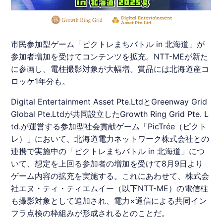
市民参加型ゲーム「ピクトレまちバトル in 北海道」が
参加者増加を受けてコンテンツを拡充。NTT-MEが新た
に参画し、電柱撮影対象が大幅増。賞品には北海道産コ
ロッケ1年分も。
Digital Entertainment Asset Pte.LtdとGreenway Grid
Global Pte.Ltdが共同設立したGrowth Ring Grid Pte. L
td.が運営する参加型社会貢献ゲーム「PicTrée（
ピクト
レ
）」において、
北海道
電力ネットワーク株式会社との
連携で実施中の「
ピクトレ
まちバトル in
北海道
」につ
いて、想定を上回る参加者の増加を受けて8月9日より
ゲーム内容の拡充を実施する。これにあわせて、株式会
社エヌ・ティ・ティエムイー（以下NTT-ME）の電信柱
も撮影対象として追加され、電力×通信による共同イン
フラ点検の枠組みが形成されるとのことだ。