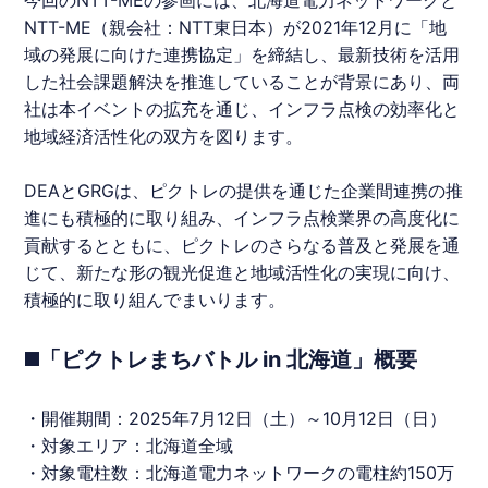
NTT-ME（親会社：NTT東日本）が2021年12月に「地
域の発展に向けた連携協定」を締結し、最新技術を活用
した社会課題解決を推進していることが背景にあり、両
社は本イベントの拡充を通じ、インフラ点検の効率化と
地域経済活性化の双方を図ります。
DEAとGRGは、
ピクトレ
の提供を通じた企業間連携の推
進にも積極的に取り組み、インフラ点検業界の高度化に
貢献するとともに、
ピクトレ
のさらなる普及と発展を通
じて、新たな形の観光促進と地域活性化の実現に向け、
積極的に取り組んでまいります。
◼️「ピクトレまちバトル in 北海道」概要
・開催期間：2025年7月12日（土）～10月12日（日）
・対象エリア：
北海道
全域
・対象電柱数：
北海道
電力ネットワークの電柱約150万