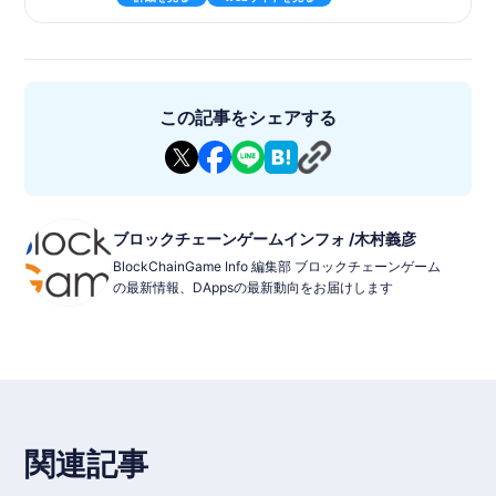
ト））間で電力線を繋ぐ競争を行うゲームです。このゲームは社
会貢献とエンターテイメントを融合させた「未曾有のWeb3エン
ターテイメント」と「持続可能な社会貢献」を同時に体験できる
プレイツーアーン（P2E）モデルを提供しています。プレイヤー
は、チームランキングに基づいてポイントを獲得し、これらのポ
イントは様々な賞品と交換することができます。
この記事をシェアする
◾️基本情報
ゲームタイトル: ピクトレ
ジャンル: 電柱つなぎチームバトルゲーム
対応デバイス: iOS 15以降、Android 8.0以降
価格: 無料（アプリ内購入あり）
開発状況: 2024/04/13 ローンチ
P2E: あり
ブロックチェーンゲームインフォ /木村義彦
ブロックチェーン: PlayMIning
BlockChainGame Info 編集部 ブロックチェーンゲーム
トークン: DEAPcoin（DEP）
の最新情報、DAppsの最新動向をお届けします
NFT: 電柱NFT
提供/開発: Greenway Grid Global Pte. Ltd. , Digital Entertainm
ent Asset Pte.Ltd
関連記事