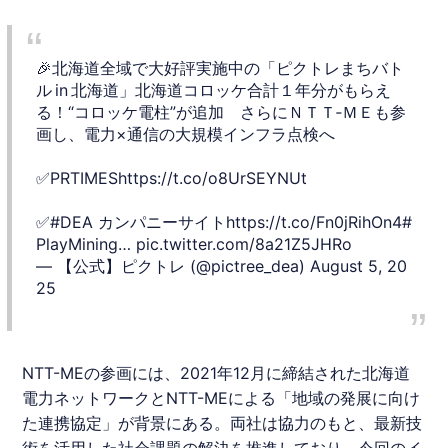
🎉北海道全域で大好評実施中の「ピクトレまちバト
ル in 北海道」北海道コロッケ合計１年分がもらえ
る！“コロッケ電柱”が追加 さらにＮＴＴ‑ＭＥも参
画し、電力×通信の大規模インフラ点検へ
✅PRTIMES
https://t.co/o8UrSEYNUt
✅
#DEA
カンパニーサイト
https://t.co/Fn0jRihOn4
#
PlayMining
…
pic.twitter.com/8a21Z5JHRo
— 【公式】ピクトレ (@pictree_dea)
August 5, 20
25
NTT-MEの参画には、2021年12月に締結された
北海道
電力ネットワークとNTT-MEによる「地域の発展に向け
た連携協定」が背景にある。両社は協力のもと、最新技
術を活用した社会課題の解決を推進しており、今回のイ