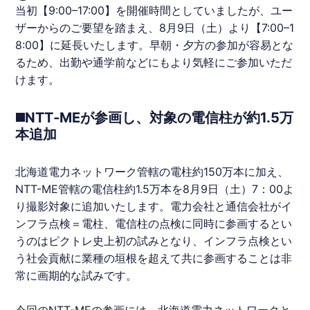
当初【9:00–17:00】を開催時間としていましたが、ユー
ザーからのご要望を踏まえ、8月9日（土）より【7:00–1
8:00】に延長いたします。早朝・夕方の参加が容易とな
るため、出勤や通学前などにもより気軽にご参加いただ
けます。
◼️NTT‑MEが参画し、対象の電信柱が約1.5万
本追加
北海道
電力ネットワーク管轄の電柱約150万本に加え、
NTT-ME管轄の電信柱約1.5万本を8月9日（土）7：00よ
り撮影対象に追加いたします。電力会社と通信会社がイ
ンフラ点検＝電柱、電信柱の点検に同時に参画するとい
うのは
ピクトレ
史上初の試みとなり、インフラ点検とい
う社会貢献に業種の垣根を超えて共に参画することは非
常に画期的な試みです。
今回のNTT-MEの参画には、
北海道
電力ネットワークと