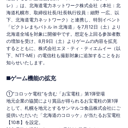
レ
）」は、
北海道
電力ネットワーク株式会社（本社：
北
海道
札幌市、取締役社長/社長執行役員：細野 一広、以
下、
北海道
電力ネットワーク）と連携し、特別イベント
「
ピクトレ
まちバトル in
北海道
」を7月12日（土）より
北海道
全域を対象に開催中です。想定を上回る参加者数
の増加を受け、8月9日（土）よりゲームの内容を拡充
するとともに、株式会社エヌ・ティ・ティエムイー（以
下、NTT-ME）の電信柱も撮影対象に追加することをお
知らせいたします。
◼️ゲーム機能の拡充
①“コロッケ電柱”を含む「お宝電柱」第1弾登場
地元企業の協賛により賞品が得られるお宝電柱の第1弾
として、札幌を地元とするサンマルコ食品株式会社にご
提供いただいた「
北海道
のコロッケ」が当たるお宝電柱
【10本】を設定。