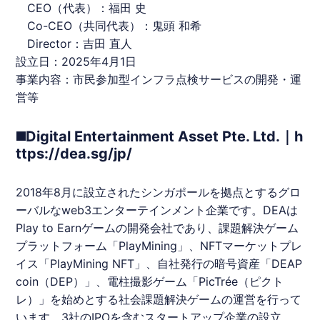
CEO（代表）：福田 史
Co-CEO（共同代表）：鬼頭 和希
Director：吉田 直人
設立日：2025年4月1日
事業内容：市民参加型インフラ点検サービスの開発・運
営等
◼️Digital Entertainment Asset Pte. Ltd.｜h
ttps://dea.sg/jp/
2018年8月に設立されたシンガポールを拠点とするグロ
ーバルなweb3エンターテインメント企業です。DEAは
Play to Earnゲームの開発会社であり、課題解決ゲーム
プラットフォーム「PlayMining」、NFTマーケットプレ
イス「PlayMining NFT」、自社発行の暗号資産「DEAP
coin（DEP）」、電柱撮影ゲーム「PicTrée（
ピクト
レ
）」を始めとする社会課題解決ゲームの運営を行って
います。3社のIPOを含むスタートアップ企業の設立、