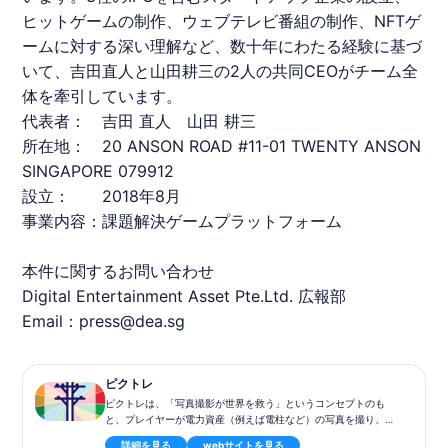
ヒットゲームの制作、ウェブテレビ番組の制作、NFTゲ
ームに対する深い理解など、数十年にわたる経験に基づ
いて、吉田直人と山田耕三の2人の共同CEOがチーム全
体を牽引しています。
代表者： 吉田 直人 山田 耕三
所在地： 20 ANSON ROAD #11-01 TWENTY ANSON
SINGAPORE 079912
設立： 2018年8月
事業内容：課題解決ゲームプラットフォーム
本件に関するお問い合わせ
Digital Entertainment Asset Pte.Ltd. 広報部
Email：press@dea.sg
ピクトレ
ピクトレは、「写真撮影が世界を救う」というコンセプトのも
と、プレイヤーが電力資産（例えば電柱など）の写真を撮り、そ
れを使用してチーム（V（ボルト）、A（アンペア）、W（ワッ
詳細を見る
webサイトを見る