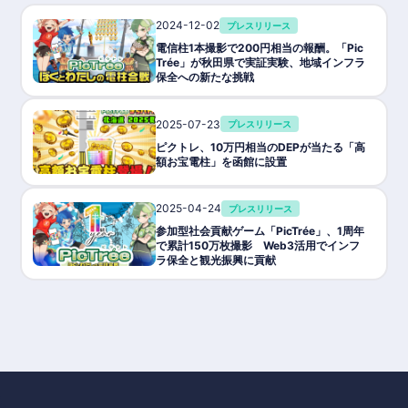
2024-12-02
プレスリリース
電信柱1本撮影で200円相当の報酬。「Pic
Trée」が秋田県で実証実験、地域インフラ
保全への新たな挑戦
2025-07-23
プレスリリース
ピクトレ、10万円相当のDEPが当たる「高
額お宝電柱」を函館に設置
2025-04-24
プレスリリース
参加型社会貢献ゲーム「PicTrée」、1周年
で累計150万枚撮影 Web3活用でインフ
ラ保全と観光振興に貢献