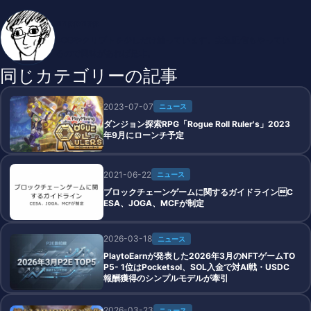
nnppnpp
BCGやクリプトを少しだけ触っています。実況配信もやってい
るので興味があれば是非。
同じカテゴリーの記事
2023-07-07
ニュース
ダンジョン探索RPG「Rogue Roll Ruler's」2023
年9月にローンチ予定
2021-06-22
ニュース
ブロックチェーンゲームに関するガイドラインC
ESA、JOGA、MCFが制定
2026-03-18
ニュース
PlaytoEarnが発表した2026年3月のNFTゲームTO
P5- 1位はPocketsol、SOL入金で対AI戦・USDC
報酬獲得のシンプルモデルが牽引
2026-03-23
ニュース