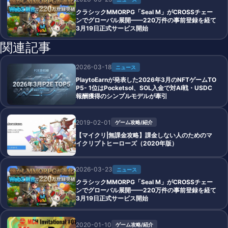
クラシックMMORPG「Seal M」がCROSSチェー
ンでグローバル展開——220万件の事前登録を経て
3月19日正式サービス開始
関連記事
2026-03-18
ニュース
PlaytoEarnが発表した2026年3月のNFTゲームTO
P5- 1位はPocketsol、SOL入金で対AI戦・USDC
報酬獲得のシンプルモデルが牽引
2019-02-01
ゲーム攻略/紹介
【マイクリ|無課金攻略】課金しない人のためのマ
イクリプトヒーローズ（2020年版）
2026-03-23
ニュース
クラシックMMORPG「Seal M」がCROSSチェー
ンでグローバル展開——220万件の事前登録を経て
3月19日正式サービス開始
2020-01-10
ゲーム攻略/紹介