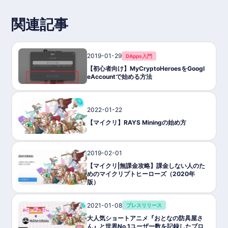
関連記事
2019-01-29
DApps入門
【初心者向け】MyCryptoHeroesをGoogl
eAccountで始める方法
2022-01-22
ゲーム攻略/紹介
【マイクリ】RAYS Miningの始め方
2019-02-01
ゲーム攻略/紹介
【マイクリ|無課金攻略】課金しない人のた
めのマイクリプトヒーローズ（2020年
版）
2021-01-08
プレスリリース
大人気ショートアニメ『おとなの防具屋さ
ん』と世界No.1ユーザー数を記録したブロ