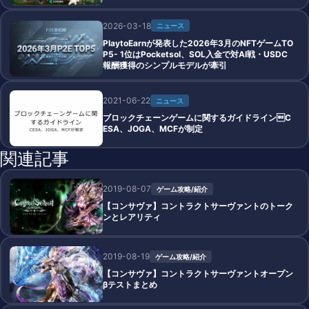
2026-03-18
ニュース
PlaytoEarnが発表した2026年3月のNFTゲームTO
P5- 1位はPocketsol、SOL入金で対AI戦・USDC
報酬獲得のシンプルモデルが牽引
2021-06-22
ニュース
ブロックチェーンゲームに関するガイドラインC
ESA、JOGA、MCFが制定
関連記事
2019-08-07
ゲーム攻略/紹介
【コンサヴァ】コントラクトサーヴァントのトーク
ンとレアリティ
2019-08-19
ゲーム攻略/紹介
【コンサヴァ】コントラクトサーヴァントオープン
βテストまとめ