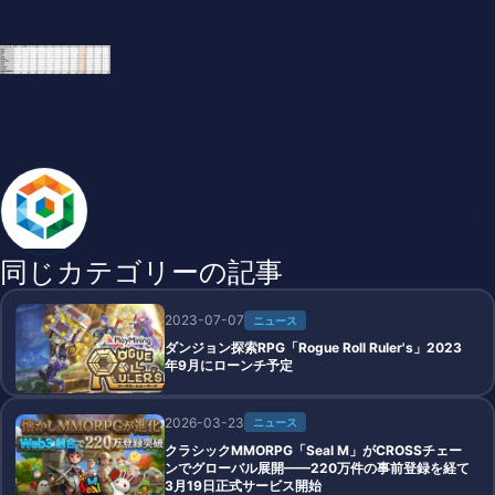
ブロックチェーンゲームインフォ
ブロックチェーンゲームについてのイベント情報・ゲーム攻略情
報を紹介しています。
同じカテゴリーの記事
2023-07-07
ニュース
ダンジョン探索RPG「Rogue Roll Ruler's」2023
年9月にローンチ予定
2026-03-23
ニュース
クラシックMMORPG「Seal M」がCROSSチェー
ンでグローバル展開——220万件の事前登録を経て
3月19日正式サービス開始