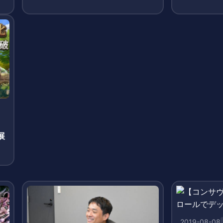
酬獲得のシ
」
展
て
2019-08-08