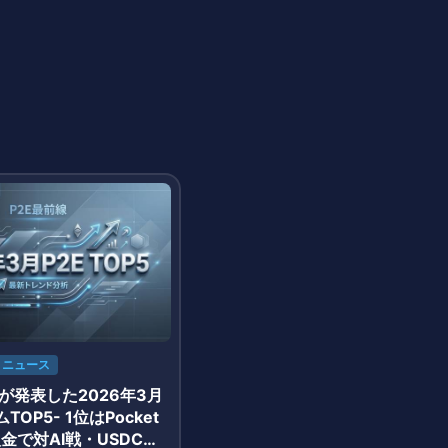
ニュース
arnが発表した2026年3月
TOP5- 1位はPocket
入金で対AI戦・USDC報