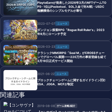
PlaytoEarnが発表した2026年3月のNFTゲームTO
P5- 1位はPocketsol、SOL入金で対AI戦・USDC
報酬獲得のシンプルモデルが牽引
2023-07-07
ニュース
ダンジョン探索RPG「Rogue Roll Ruler's」2023
年9月にローンチ予定
2026-03-23
ニュース
クラシックMMORPG「Seal M」がCROSSチェー
ンでグローバル展開——220万件の事前登録を経て
3月19日正式サービス開始
2021-06-22
ニュース
ブロックチェーンゲームに関するガイドラインC
ESA、JOGA、MCFが制定
関連記事
2019-08-08
ゲーム攻略/紹介