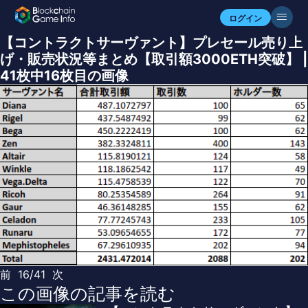
ログイン
【コントラクトサーヴァント】プレセール売り上
げ・販売状況等まとめ【取引額3000ETH突破】 |
41枚中16枚目の画像
前
16/41
次
この画像の記事を読む