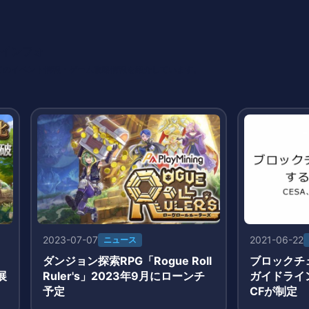
インフォ
てのイベント情報・ゲーム攻略情報を紹介しています。
2023-07-07
2021-06-22
ニュース
」
ダンジョン探索RPG「Rogue Roll
ブロックチ
展
Ruler's」2023年9月にローンチ
ガイドライン
て
予定
CFが制定