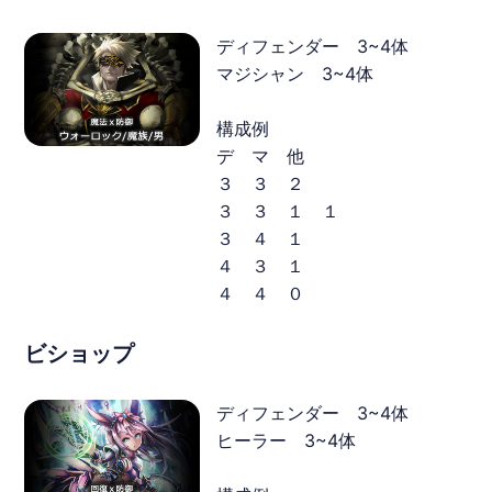
ディフェンダー 3~4体
マジシャン 3~4体
構成例
デ マ 他
３ ３ ２
３ ３ １ １
３ ４ １
４ ３ １
４ ４ ０
ビショップ
ディフェンダー 3~4体
ヒーラー 3~4体