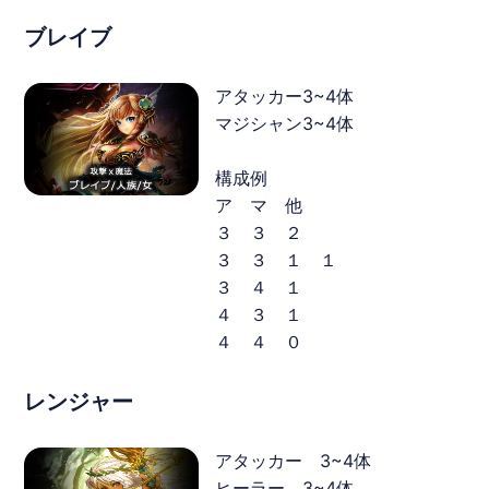
ブレイブ
アタッカー3~4体
マジシャン3~4体
構成例
ア マ 他
３ ３ ２
３ ３ １ １
３ ４ １
４ ３ １
４ ４ ０
レンジャー
アタッカー 3~4体
ヒーラー 3~4体