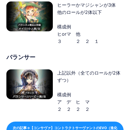
ヒーラーかマジシャンが3体
他のロールが2体以下
構成例
ヒorマ 他
３ ２ ２ １
バランサー
上記以外（全てのロールが2体
ずつ）
構成例
ア デ ヒ マ
２ ２ ２ ２
次の記事→【コンサヴァ】コントラクトサーヴァントのEVO（進化