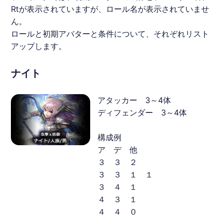
Rtが表示されていますが、ロール名が表示されていませ
ん。
ロールと初期アバターと条件について、それぞれリスト
アップします。
ナイト
アタッカー 3～4体
ディフェンダー 3～4体
構成例
ア デ 他
３ ３ ２
３ ３ １ １
３ ４ １
４ ３ １
４ ４ ０