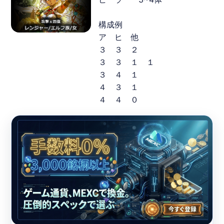
構成例
ア ヒ 他
３ ３ ２
３ ３ １ １
３ ４ １
４ ３ １
４ ４ ０