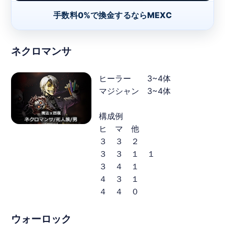
手数料0%で換金するならMEXC
ネクロマンサ
ヒーラー 3~4体
マジシャン 3~4体
構成例
ヒ マ 他
３ ３ ２
３ ３ １ １
３ ４ １
４ ３ １
４ ４ ０
ウォーロック