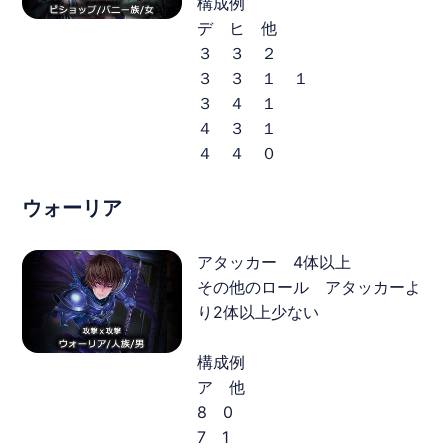
構成例
デ ヒ 他
３ ３ ２
３ ３ １ １
３ ４ １
４ ３ １
４ ４ ０
ウォーリア
アタッカー 4体以上
その他のロール アタッカーよ
り2体以上少ない
構成例
ア 他
8 0
7 1