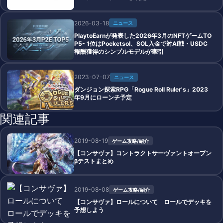
2026-03-18
ニュース
PlaytoEarnが発表した2026年3月のNFTゲームTO
P5- 1位はPocketsol、SOL入金で対AI戦・USDC
報酬獲得のシンプルモデルが牽引
2023-07-07
ニュース
ダンジョン探索RPG「Rogue Roll Ruler's」2023
年9月にローンチ予定
関連記事
2019-08-19
ゲーム攻略/紹介
【コンサヴァ】コントラクトサーヴァントオープン
βテストまとめ
2019-08-08
ゲーム攻略/紹介
【コンサヴァ】ロールについて ロールでデッキを
予想しよう