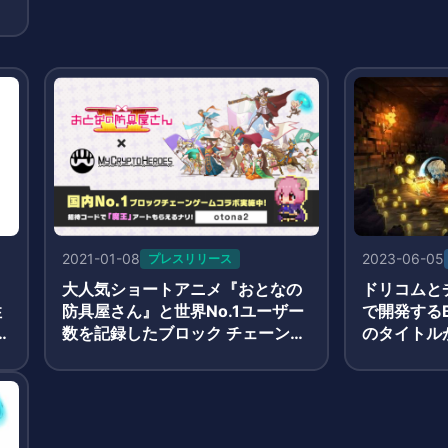
2021-01-08
2023-06-05
プレスリリース
大人気ショートアニメ『おとなの
ドリコムと
性
防具屋さん』と世界No.1ユーザー
で開発するB
下
数を記録したブロック チェーンゲ
のタイトル
ーム『My Crypto Heroes』がコ
公開
ラボを開始!