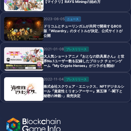
【マイクリ】RAYS Miningの始め方
2023-06-05
ニュース
ドリコムとチューリンガムが共同で開発するBCG
版「Wizardry」のタイトルが決定、公式サイトが
公開
2021-01-08
プレスリリース
大人気ショートアニメ『おとなの防具屋さん』と世
界No.1ユーザー数を記録したブロック チェーンゲ
ーム『My Crypto Heroes』がコラボを開始!
2022-11-04
プレスリリース
株式会社スクウェア・エニックス、NFTデジタルシ
ール『資産性ミリオンアーサー』第五弾「-閣下と
秘密の神殿-」発売決定