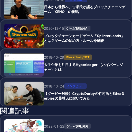
日本から世界へ、古瀬氏が語るブロックチェーンゲ
ーム「XENO」の挑戦
2020-12-15
ゲーム攻略/紹介
ブロックチェーンカードゲーム「SplinterLands」
とは？ゲームの始め方・ルールを解説
2018-10-29
Blockchain/NFT
大手企業も注目するHyperledger （ハイパーレジ
ャー）とは
2018-10-24
インタビュー
【ダービー対談】CryptoDerbyの竹村氏とEtherD
erbiesの藤城氏に聞いてみた
関連記事
2022-01-22
ゲーム攻略/紹介