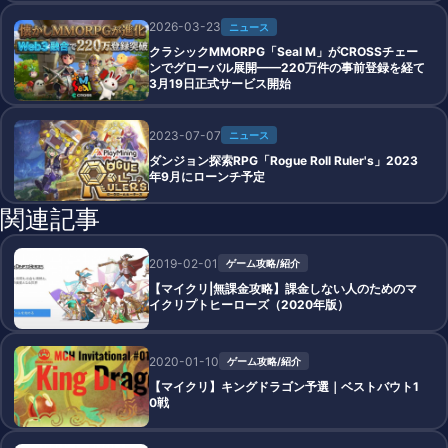
2026-03-23
ニュース
クラシックMMORPG「Seal M」がCROSSチェー
ンでグローバル展開——220万件の事前登録を経て
3月19日正式サービス開始
2023-07-07
ニュース
ダンジョン探索RPG「Rogue Roll Ruler's」2023
年9月にローンチ予定
関連記事
2019-02-01
ゲーム攻略/紹介
【マイクリ|無課金攻略】課金しない人のためのマ
イクリプトヒーローズ（2020年版）
2020-01-10
ゲーム攻略/紹介
【マイクリ】キングドラゴン予選｜ベストバウト1
0戦