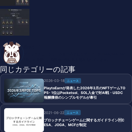
垂水ケイ
ブロックチェーンゲームを中心としたブログ「SHIMAUMA DAP
PS!」を運営中。廃課金の沼に足を踏み入れています。
同じカテゴリーの記事
2026-03-18
ニュース
PlaytoEarnが発表した2026年3月のNFTゲームTO
P5- 1位はPocketsol、SOL入金で対AI戦・USDC
報酬獲得のシンプルモデルが牽引
2021-06-22
ニュース
ブロックチェーンゲームに関するガイドラインC
ESA、JOGA、MCFが制定