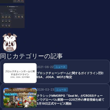
垂水ケイ
ブロックチェーンゲームを中心としたブログ「SHIMAUMA DAP
PS!」を運営中。廃課金の沼に足を踏み入れています。
同じカテゴリーの記事
2021-06-22
ニュース
ブロックチェーンゲームに関するガイドラインC
ESA、JOGA、MCFが制定
2026-03-23
ニュース
クラシックMMORPG「Seal M」がCROSSチェー
ンでグローバル展開——220万件の事前登録を経て
3月19日正式サービス開始