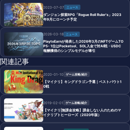
2023-07-07
ニュース
ダンジョン探索RPG「Rogue Roll Ruler's」2023
年9月にローンチ予定
2026-03-18
ニュース
PlaytoEarnが発表した2026年3月のNFTゲームTO
P5- 1位はPocketsol、SOL入金で対AI戦・USDC
報酬獲得のシンプルモデルが牽引
関連記事
2020-01-10
ゲーム攻略/紹介
【マイクリ】キングドラゴン予選｜ベストバウト1
0戦
2019-02-01
ゲーム攻略/紹介
【マイクリ|無課金攻略】課金しない人のためのマ
イクリプトヒーローズ（2020年版）