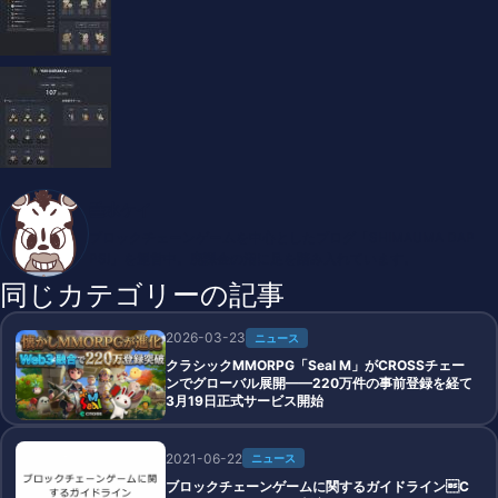
垂水ケイ
ブロックチェーンゲームを中心としたブログ「SHIMAUMA DAP
PS!」を運営中。廃課金の沼に足を踏み入れています。
同じカテゴリーの記事
2026-03-23
ニュース
クラシックMMORPG「Seal M」がCROSSチェー
ンでグローバル展開——220万件の事前登録を経て
3月19日正式サービス開始
2021-06-22
ニュース
ブロックチェーンゲームに関するガイドラインC