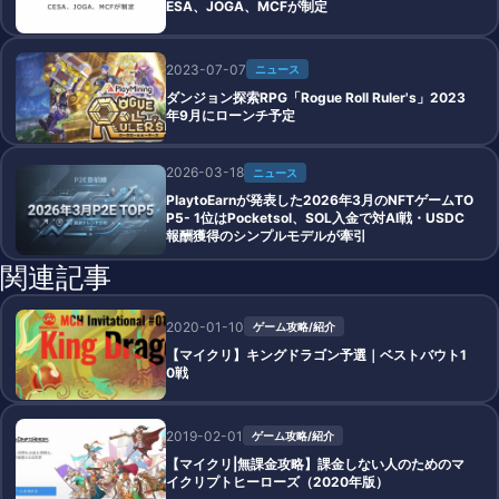
ESA、JOGA、MCFが制定
2023-07-07
ニュース
ダンジョン探索RPG「Rogue Roll Ruler's」2023
年9月にローンチ予定
2026-03-18
ニュース
PlaytoEarnが発表した2026年3月のNFTゲームTO
P5- 1位はPocketsol、SOL入金で対AI戦・USDC
報酬獲得のシンプルモデルが牽引
関連記事
2020-01-10
ゲーム攻略/紹介
【マイクリ】キングドラゴン予選｜ベストバウト1
0戦
2019-02-01
ゲーム攻略/紹介
【マイクリ|無課金攻略】課金しない人のためのマ
イクリプトヒーローズ（2020年版）