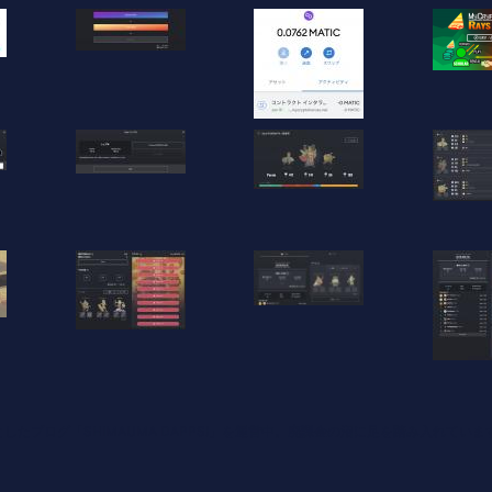
たブログ「SHIMAUMA DAPPS!」を運営中。廃課金の沼に足を踏み入れていま