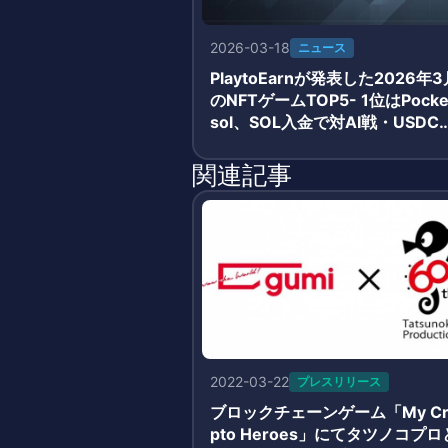
2026-03-18
ニュース
PlaytoEarnが発表した2026年3
のNFTゲームTOP5- 1位はPocke
sol、SOL入金で対AI戦・USDC
酬獲得のシンプルモデルが牽引
関連記事
2022-03-22
プレスリリース
ブロックチェーンゲーム「My Cr
pto Heroes」にてタツノコプロ