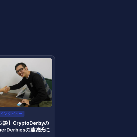
インタビュー
談】CryptoDerbyの
erDerbiesの藤城氏に