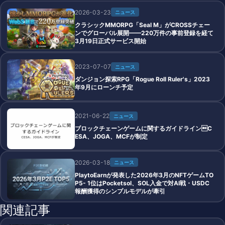
2026-03-23
ニュース
クラシックMMORPG「Seal M」がCROSSチェー
ンでグローバル展開——220万件の事前登録を経て
3月19日正式サービス開始
2023-07-07
ニュース
ダンジョン探索RPG「Rogue Roll Ruler's」2023
年9月にローンチ予定
2021-06-22
ニュース
ブロックチェーンゲームに関するガイドラインC
ESA、JOGA、MCFが制定
2026-03-18
ニュース
PlaytoEarnが発表した2026年3月のNFTゲームTO
P5- 1位はPocketsol、SOL入金で対AI戦・USDC
報酬獲得のシンプルモデルが牽引
関連記事