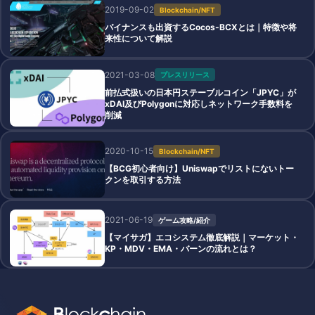
2019-09-02
Blockchain/NFT
バイナンスも出資するCocos-BCXとは｜特徴や将
来性について解説
2021-03-08
プレスリリース
前払式扱いの日本円ステーブルコイン「JPYC」が
xDAI及びPolygonに対応しネットワーク手数料を
削減
2020-10-15
Blockchain/NFT
【BCG初心者向け】Uniswapでリストにないトー
クンを取引する方法
2021-06-19
ゲーム攻略/紹介
【マイサガ】エコシステム徹底解説｜マーケット・
KP・MDV・EMA・バーンの流れとは？