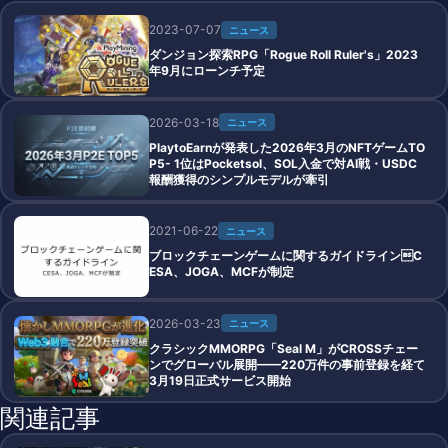
2023-07-07
ニュース
ダンジョン探索RPG「Rogue Roll Ruler's」2023
年9月にローンチ予定
2026-03-18
ニュース
PlaytoEarnが発表した2026年3月のNFTゲームTO
P5- 1位はPocketsol、SOL入金で対AI戦・USDC
報酬獲得のシンプルモデルが牽引
2021-06-22
ニュース
ブロックチェーンゲームに関するガイドラインC
ESA、JOGA、MCFが制定
2026-03-23
ニュース
クラシックMMORPG「Seal M」がCROSSチェー
ンでグローバル展開——220万件の事前登録を経て
3月19日正式サービス開始
関連記事