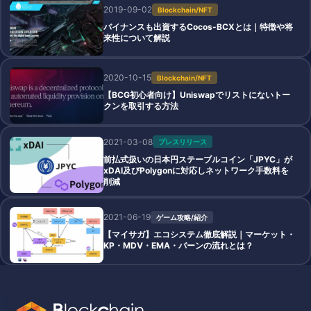
2019-09-02
Blockchain/NFT
バイナンスも出資するCocos-BCXとは｜特徴や将
来性について解説
2020-10-15
Blockchain/NFT
【BCG初心者向け】Uniswapでリストにないトー
クンを取引する方法
2021-03-08
プレスリリース
前払式扱いの日本円ステーブルコイン「JPYC」が
xDAI及びPolygonに対応しネットワーク手数料を
削減
2021-06-19
ゲーム攻略/紹介
【マイサガ】エコシステム徹底解説｜マーケット・
KP・MDV・EMA・バーンの流れとは？