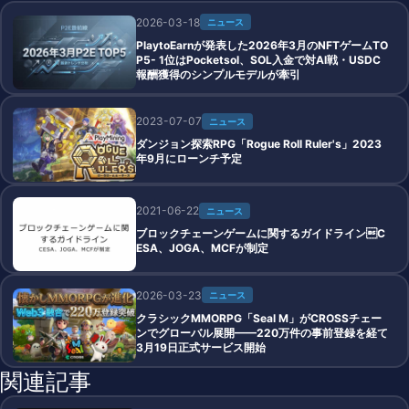
2026-03-18
ニュース
PlaytoEarnが発表した2026年3月のNFTゲームTO
P5- 1位はPocketsol、SOL入金で対AI戦・USDC
報酬獲得のシンプルモデルが牽引
2023-07-07
ニュース
ダンジョン探索RPG「Rogue Roll Ruler's」2023
年9月にローンチ予定
2021-06-22
ニュース
ブロックチェーンゲームに関するガイドラインC
ESA、JOGA、MCFが制定
2026-03-23
ニュース
クラシックMMORPG「Seal M」がCROSSチェー
ンでグローバル展開——220万件の事前登録を経て
3月19日正式サービス開始
関連記事