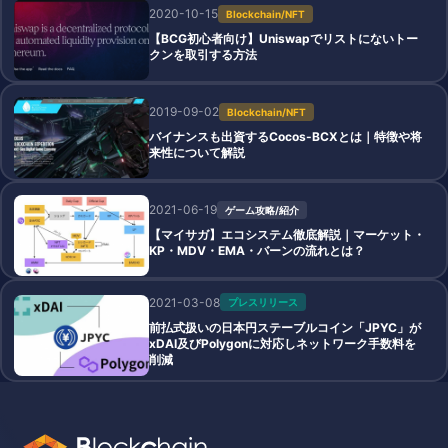
2020-10-15
Blockchain/NFT
【BCG初心者向け】Uniswapでリストにないトー
クンを取引する方法
2019-09-02
Blockchain/NFT
バイナンスも出資するCocos-BCXとは｜特徴や将
来性について解説
2021-06-19
ゲーム攻略/紹介
【マイサガ】エコシステム徹底解説｜マーケット・
KP・MDV・EMA・バーンの流れとは？
2021-03-08
プレスリリース
前払式扱いの日本円ステーブルコイン「JPYC」が
xDAI及びPolygonに対応しネットワーク手数料を
削減