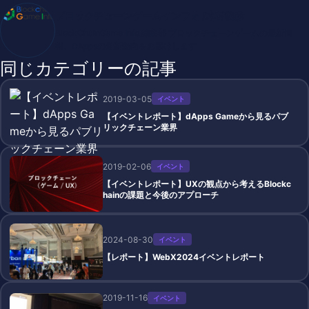
ブロックチェーンゲームインフォ /木村義彦
BlockChainGame Info 編集部 ブロックチェーンゲームの最新情
報、DAppsの最新動向をお届けします
同じカテゴリーの記事
2019-03-05
イベント
【イベントレポート】dApps Gameから見るパブ
リックチェーン業界
2019-02-06
イベント
【イベントレポート】UXの観点から考えるBlockc
hainの課題と今後のアプローチ
2024-08-30
イベント
【レポート】WebX2024イベントレポート
2019-11-16
イベント