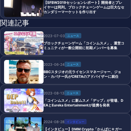
【SFBW2019セッションレポート】開発者とプレ
イヤーは同列。ブロックチェーンゲームは巨大なセ
カンダリーマーケットを作り出す
関連記事
2023-07-03
ニュース
ブロックチェーンゲーム「コインムスメ」、運営コ
ミュニティが一般公開前に初期メンバーを募集
2023-06-24
ニュース
BBCスタジオの元ライセンスマネージャー、ジョ
ン・カバナー氏がCRETAのアドバイザーに就任
2023-08-13
ニュース
「コインムスメ」に新ムスメ「デップ」が登場、D
EAとEureka Entertainmentが提携を発表
2024-08-28
インタビュー
【インタビュー】DMM Crypto「かんぱに☆ガー