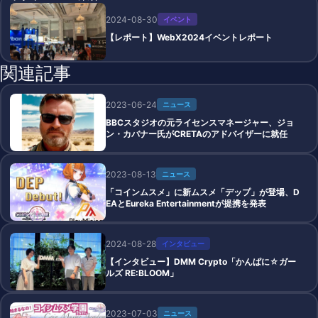
2024-08-30
イベント
【レポート】WebX2024イベントレポート
関連記事
2023-06-24
ニュース
BBCスタジオの元ライセンスマネージャー、ジョ
ン・カバナー氏がCRETAのアドバイザーに就任
2023-08-13
ニュース
「コインムスメ」に新ムスメ「デップ」が登場、D
EAとEureka Entertainmentが提携を発表
2024-08-28
インタビュー
【インタビュー】DMM Crypto「かんぱに☆ガー
ルズ RE:BLOOM」
2023-07-03
ニュース