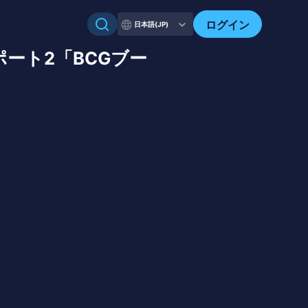
ログイン
日本語(JP)
O現地レポート2「BCGブー