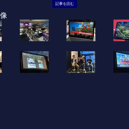
記事を読む
像
インフォ /木村義彦