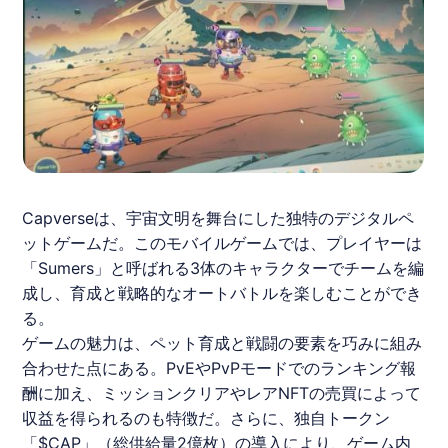
Capverseは、宇宙文明を舞台にした独特のデジタルペ
ットゲームだ。このモバイルゲームでは、プレイヤーは
「Sumers」と呼ばれる3体のキャラクターでチームを編
成し、育成と戦略的なオートバトルを楽しむことができ
る。
ゲームの魅力は、ペット育成と戦闘の要素を巧みに組み
合わせた点にある。PvEやPvPモードでのランキング報
酬に加え、ミッションクリアやレアNFTの売買によって
収益を得られるのも特徴だ。さらに、独自トークン
「$CAP」（総供給量2億枚）の導入により、ゲーム内