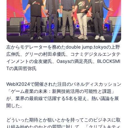
左からモデレーターを務めたdouble jump.tokyoの上野
広伸氏、グリーの村田卓優氏、コナミデジタルエンタテ
インメントの金友健氏、Oasysの満足亮氏、BLOCKSMI
Tの真田哲弥氏
WebX2024
で開催された注目のパネルディスカッション
「ゲーム産業の未来：新興技術活用の可能性と課題」
が、業界の最前線で活躍する5名を迎え、熱い議論を展
開した。
どういった期待とか狙いとかを持ってこのビジネスに取
り組み始めたのかとの質問に対して、「クリプトキティ