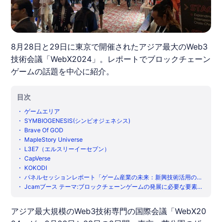
8月28日と29日に東京で開催されたアジア最大のWeb3
技術会議「WebX2024」。レポートでブロックチェーン
ゲームの話題を中心に紹介。
目次
・
ゲームエリア
・
SYMBIOGENESIS(シンビオジェネシス)
・
Brave Of GOD
・
MapleStory Universe
・
L3E7（エルスリーイーセブン）
・
CapVerse
・
KOKODI
・
パネルセッションレポート「ゲーム産業の未来：新興技術活用の可
能性と課題」
・
Jcamブース テーマ:ブロックチェーンゲームの発展に必要な要素と
求められるトークノミクスとは？
アジア最大規模のWeb3技術専門の国際会議「
WebX20