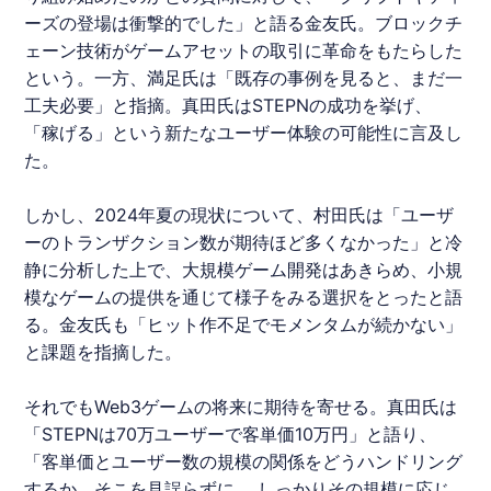
ーズの登場は衝撃的でした」と語る金友氏。ブロックチ
ェーン技術がゲームアセットの取引に革命をもたらした
という。一方、満足氏は「既存の事例を見ると、まだ一
工夫必要」と指摘。真田氏はSTEPNの成功を挙げ、
「稼げる」という新たなユーザー体験の可能性に言及し
た。
しかし、2024年夏の現状について、村田氏は「ユーザ
ーのトランザクション数が期待ほど多くなかった」と冷
静に分析した上で、大規模ゲーム開発はあきらめ、小規
模なゲームの提供を通じて様子をみる選択をとったと語
る。金友氏も「ヒット作不足でモメンタムが続かない」
と課題を指摘した。
それでもWeb3ゲームの将来に期待を寄せる。真田氏は
「STEPNは70万ユーザーで客単価10万円」と語り、
「客単価とユーザー数の規模の関係をどうハンドリング
するか、そこを見誤らずに、 しっかりその規模に応じ