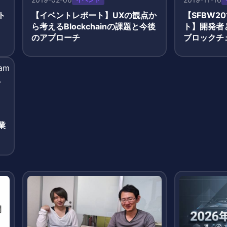
ト
【イベントレポート】UXの観点か
【SFBW2
ら考えるBlockchainの課題と今後
ト】開発者
のアプローチ
ブロックチ
セカンダリ
す
業