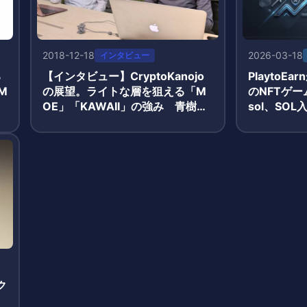
2018-12-18
2026-03-18
インタビュー
る
【インタビュー】CryptoKanojo
PlaytoE
M
の展望。ライトな層を狙える「M
のNFTゲーム
OE」「KAWAII」の強み 青樹
sol、SOL
氏・有藤氏
酬獲得のシ
ク