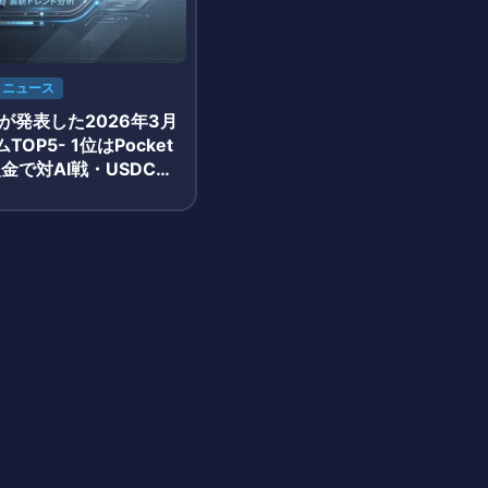
ニュース
arnが発表した2026年3月
TOP5- 1位はPocket
入金で対AI戦・USDC報
ンプルモデルが牽引