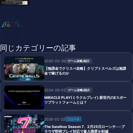
ブロックチェーンゲームインフォ /木村義彦
BlockChainGame Info 編集部 ブロックチェーンゲームの最新情
報、DAppsの最新動向をお届けします
同じカテゴリーの記事
2020-05-26
ゲーム攻略/紹介
【無課金でクリスぺ攻略】クリプトスペルズは無課
金で稼げるのか
2024-09-02
ゲーム攻略/紹介
MIRACLE PLAY(ミラクルプレイ) 新世代のEスポー
ツプラットフォームとは？
2026-02-22
ニュース
The Sandbox Season 7、2月25日ローンチ──ブ
ラウザ即時プレイ対応で参入障壁を削減