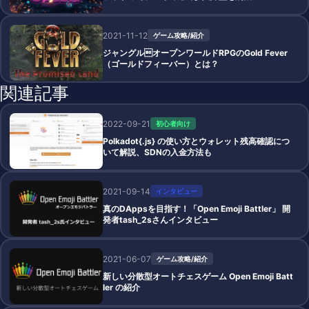
2021-11-12
ゲーム攻略/紹介
ジャングルオープンワールドRPGのGold Fever
（ゴールドフィーバー）とは？
関連記事
2022-09-21
初心者向け
Polkadot{.js} の使い方とウォレット残高確認につ
いて解説、SDNの入金方法も
2021-09-14
インタビュー
真のDAppsを目指す！「Open Emoji Battler」 開
発者tash_2sさんインタビュー
2021-06-07
ゲーム攻略/紹介
新しい分散型オートチェスゲーム Open Emoji Batt
ler の紹介