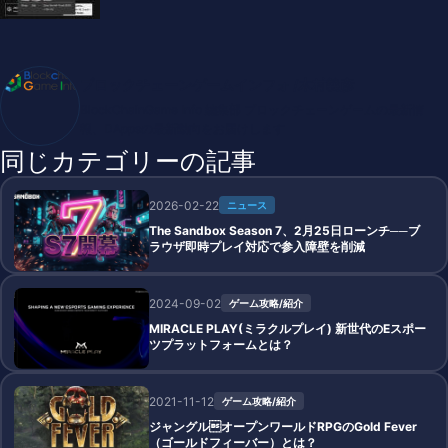
ブロックチェーンゲームインフォ /木村義彦
BlockChainGame Info 編集部 ブロックチェーンゲームの最新情
報、DAppsの最新動向をお届けします
同じカテゴリーの記事
2026-02-22
ニュース
The Sandbox Season 7、2月25日ローンチ──ブ
ラウザ即時プレイ対応で参入障壁を削減
2024-09-02
ゲーム攻略/紹介
MIRACLE PLAY(ミラクルプレイ) 新世代のEスポー
ツプラットフォームとは？
2021-11-12
ゲーム攻略/紹介
ジャングルオープンワールドRPGのGold Fever
（ゴールドフィーバー）とは？