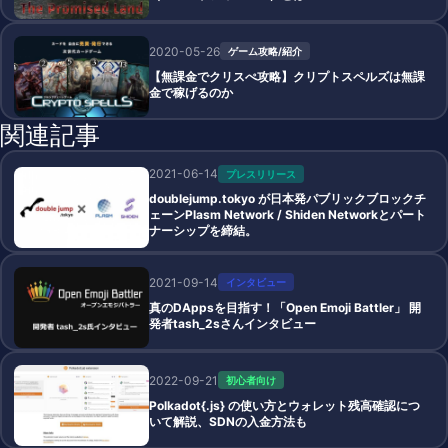
2020-05-26
ゲーム攻略/紹介
【無課金でクリスぺ攻略】クリプトスペルズは無課
金で稼げるのか
関連記事
2021-06-14
プレスリリース
doublejump.tokyo が⽇本発パブリックブロックチ
ェーンPlasm Network / Shiden Networkとパート
ナーシップを締結。
2021-09-14
インタビュー
真のDAppsを目指す！「Open Emoji Battler」 開
発者tash_2sさんインタビュー
2022-09-21
初心者向け
Polkadot{.js} の使い方とウォレット残高確認につ
いて解説、SDNの入金方法も