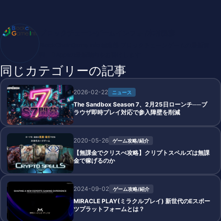
ブロックチェーンゲームインフォ /木村義彦
BlockChainGame Info 編集部 ブロックチェーンゲームの最新情
報、DAppsの最新動向をお届けします
同じカテゴリーの記事
2026-02-22
ニュース
The Sandbox Season 7、2月25日ローンチ──ブ
ラウザ即時プレイ対応で参入障壁を削減
2020-05-26
ゲーム攻略/紹介
【無課金でクリスぺ攻略】クリプトスペルズは無課
金で稼げるのか
2024-09-02
ゲーム攻略/紹介
MIRACLE PLAY(ミラクルプレイ) 新世代のEスポー
ツプラットフォームとは？