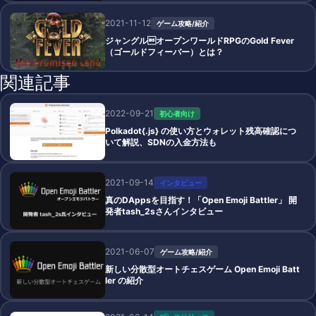
2021-11-12
ゲーム攻略/紹介
ジャングルオープンワールドRPGのGold Fever
（ゴールドフィーバー）とは？
関連記事
2022-09-21
初心者向け
Polkadot{.js} の使い方とウォレット残高確認につ
いて解説、SDNの入金方法も
2021-09-14
インタビュー
真のDAppsを目指す！「Open Emoji Battler」 開
発者tash_2sさんインタビュー
2021-06-07
ゲーム攻略/紹介
新しい分散型オートチェスゲーム Open Emoji Batt
ler の紹介