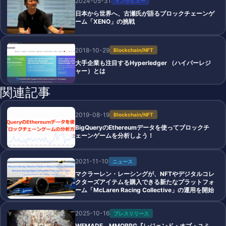
2024-05-31
インタビュー
日本から世界へ、古瀬氏が語るブロックチェーンゲ
ーム「XENO」の挑戦
2018-10-29
Blockchain/NFT
大手企業も注目するHyperledger （ハイパーレジ
ャー）とは
関連記事
2019-08-19
Blockchain/NFT
BigQueryのEthereumデータを使ってブロックチ
ェーンゲームを分析しよう！
2021-11-10
ニュース
マクラーレン・レーシングが、NFTやデジタルコレ
クターズアイテムを購入できる新たなプラットフォ
ーム「McLaren Racing Collective」の運用を開始
2025-10-16
プレスリリース
WEMADE、MMORPG『レジェンド・オブ・ユミ