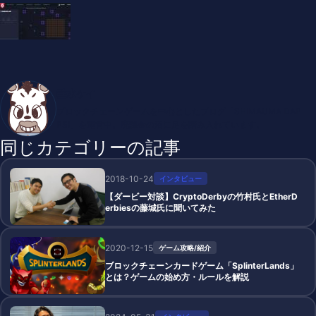
垂水ケイ
ブロックチェーンゲームを中心としたブログ「SHIMAUMA DAP
PS!」を運営中。廃課金の沼に足を踏み入れています。
同じカテゴリーの記事
2018-10-24
インタビュー
【ダービー対談】CryptoDerbyの竹村氏とEtherD
erbiesの藤城氏に聞いてみた
2020-12-15
ゲーム攻略/紹介
ブロックチェーンカードゲーム「SplinterLands」
とは？ゲームの始め方・ルールを解説