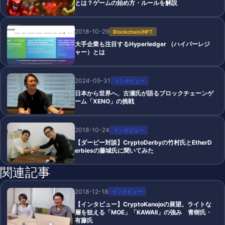
とは？ゲームの始め方・ルールを解説
2018-10-29
Blockchain/NFT
大手企業も注目するHyperledger （ハイパーレジ
ャー）とは
2024-05-31
インタビュー
日本から世界へ、古瀬氏が語るブロックチェーンゲ
ーム「XENO」の挑戦
2018-10-24
インタビュー
【ダービー対談】CryptoDerbyの竹村氏とEtherD
erbiesの藤城氏に聞いてみた
関連記事
2018-12-18
インタビュー
【インタビュー】CryptoKanojoの展望。ライトな
層を狙える「MOE」「KAWAII」の強み 青樹氏・
有藤氏