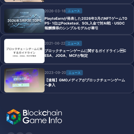
2026-03-18
ニュース
PlaytoEarnが発表した2026年3月のNFTゲームTO
P5- 1位はPocketsol、SOL入金で対AI戦・USDC
報酬獲得のシンプルモデルが牽引
2021-06-22
ニュース
ブロックチェーンゲームに関するガイドラインC
ESA、JOGA、MCFが制定
2023-09-20
ニュース
【速報】GMOメディアがブロックチェーンゲーム
へ参入