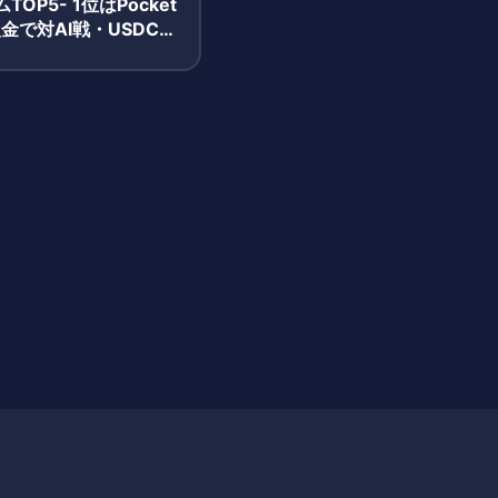
TOP5- 1位はPocket
入金で対AI戦・USDC報
ンプルモデルが牽引