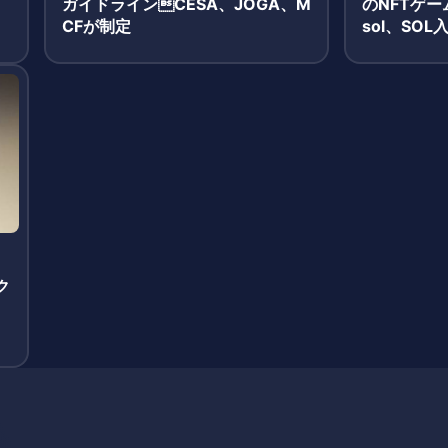
M
ガイドラインCESA、JOGA、M
のNFTゲーム
CFが制定
sol、SOL
酬獲得のシ
ク