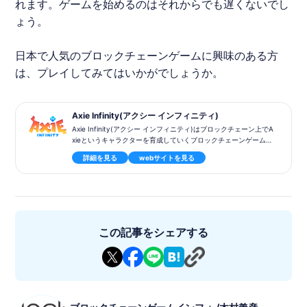
れます。ゲームを始めるのはそれからでも遅くないでし
ょう。
日本で人気の
ブロックチェーンゲーム
に興味のある方
は、プレイしてみてはいかがでしょうか。
Axie Infinity(アクシー インフィニティ)
Axie Infinity(アクシー インフィニティ)はブロックチェーン上でA
xieというキャラクターを育成していくブロックチェーンゲームで
す。
詳細を見る
webサイトを見る
アクシーと呼ぶ不思議な生き物を収集、育成してバトルやミニゲ
ーム、クエストなどのコンテンツで構成されています。
ランドの提供を開始しています。
またDeFi（分散型金融）の仕組みをゲームとリンクする（GameF
i）などブロックチェーンゲームとして最先端の取り組みにチャレ
ンジしています。
この記事をシェアする
MacOS https://axieinfinity.com/downloads/axie-infinity-mac
os-latest.zip
Windows https://axieinfinity.com/downloads/axie-infinity-win
dows-latest.zip