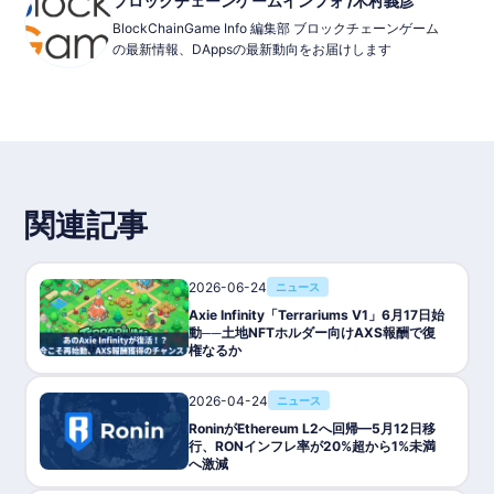
ブロックチェーンゲームインフォ /木村義彦
BlockChainGame Info 編集部 ブロックチェーンゲーム
の最新情報、DAppsの最新動向をお届けします
関連記事
2026-06-24
ニュース
Axie Infinity「Terrariums V1」6月17日始
動──土地NFTホルダー向けAXS報酬で復
権なるか
2026-04-24
ニュース
RoninがEthereum L2へ回帰—5月12日移
行、RONインフレ率が20%超から1%未満
へ激減