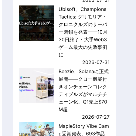
2026-07-31
Ubisoft、Champions
Tactics: グリモリア・
クロニクルズのサーバ
ー閉鎖を発表——10月
30日終了・大手Web3
ゲーム最大の失敗事例
に
2026-07-31
Beezie、Solanaに正式
展開——クロー機能付
きオンチェーンコレク
ティブルズがマルチチ
ェーン化、Q1売上$70
M超
2026-07-27
MapleStory Vibe Cam
p受賞発表、693作品