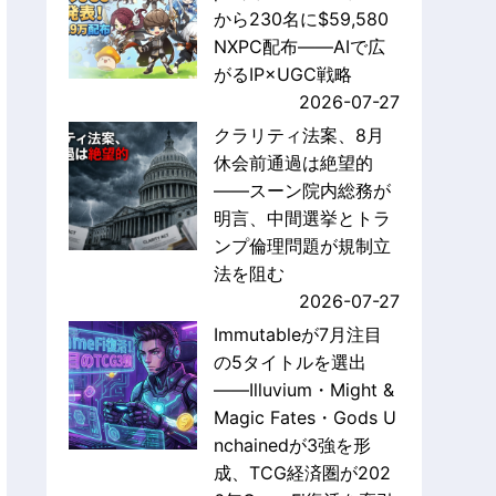
から230名に$59,580
NXPC配布——AIで広
がるIP×UGC戦略
2026-07-27
クラリティ法案、8月
休会前通過は絶望的
——スーン院内総務が
明言、中間選挙とトラ
ンプ倫理問題が規制立
法を阻む
2026-07-27
Immutableが7月注目
の5タイトルを選出
——Illuvium・Might &
Magic Fates・Gods U
nchainedが3強を形
成、TCG経済圏が202