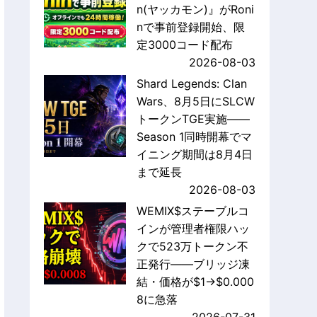
n(ヤッカモン)』がRoni
nで事前登録開始、限
定3000コード配布
2026-08-03
Shard Legends: Clan
Wars、8月5日にSLCW
トークンTGE実施——
Season 1同時開幕でマ
イニング期間は8月4日
まで延長
2026-08-03
WEMIX$ステーブルコ
インが管理者権限ハッ
クで523万トークン不
正発行——ブリッジ凍
結・価格が$1→$0.000
8に急落