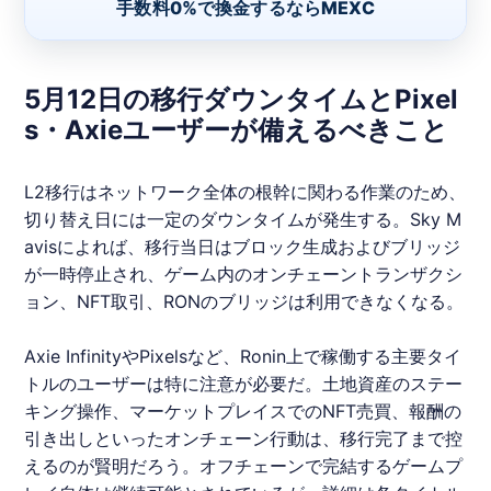
手数料0%で換金するならMEXC
5月12日の移行ダウンタイムとPixel
s・Axieユーザーが備えるべきこと
L2移行はネットワーク全体の根幹に関わる作業のため、
切り替え日には一定のダウンタイムが発生する。Sky M
avisによれば、移行当日はブロック生成およびブリッジ
が一時停止され、ゲーム内のオンチェーントランザクシ
ョン、NFT取引、
RON
のブリッジは利用できなくなる。
Axie Infinityや
Pixels
など、
Ronin
上で稼働する主要タイ
トルのユーザーは特に注意が必要だ。土地資産のステー
キング操作、マーケットプレイスでのNFT売買、報酬の
引き出しといったオンチェーン行動は、移行完了まで控
えるのが賢明だろう。オフチェーンで完結するゲームプ