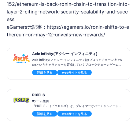
152/ethereum-is-back-ronin-chain-to-transition-into-
layer-2-citing-network-security-scalability-and-succ
ess
eGamers元記事：
https://egamers.io/ronin-shifts-to-e
thereum-on-may-12-unveils-new-rewards/
Axie Infinity(アクシー インフィニティ)
Axie Infinity(アクシー インフィニティ)はブロックチェーン上でA
xieというキャラクターを育成していくブロックチェーンゲームで
す。
詳細を見る
webサイトを見る
アクシーと呼ぶ不思議な生き物を収集、育成してバトルやミニゲ
ーム、クエストなどのコンテンツで構成されています。
ランドの提供を開始しています。
またDeFi（分散型金融）の仕組みをゲームとリンクする（GameF
i）などブロックチェーンゲームとして最先端の取り組みにチャレ
PIXELS
ンジしています。
◾️ゲーム概要
『PIXELS』（ピクセルズ）は、プレイヤーがバーチャルアートを
MacOS https://axieinfinity.com/downloads/axie-infinity-mac
ピクセル単位で生成し、NFTとして市場で売買できるプラットフ
os-latest.zip
詳細を見る
webサイトを見る
ォームです。また、エネルギー管理やギルドシステムを通じて、
Windows https://axieinfinity.com/downloads/axie-infinity-win
他のプレイヤーと協力または競争しながら、土地をカスタマイズ
dows-latest.zip
し、独自のアートや産業を展開できる農業系ゲームです。
◾️ゲームコンテンツ