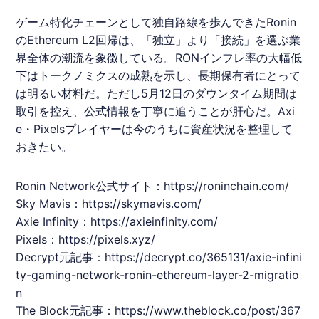
ゲーム特化チェーンとして独自路線を歩んできた
Ronin
のEthereum L2回帰は、「独立」より「接続」を選ぶ業
界全体の潮流を象徴している。
RON
インフレ率の大幅低
下はトークノミクスの成熟を示し、長期保有者にとって
は明るい材料だ。ただし5月12日のダウンタイム期間は
取引を控え、公式情報を丁寧に追うことが肝心だ。Axi
e・
Pixels
プレイヤーは今のうちに資産状況を整理して
おきたい。
Ronin
Network公式サイト：
https://roninchain.com/
Sky Mavis：
https://skymavis.com/
Axie Infinity：
https://axieinfinity.com/
Pixels
：
https://pixels.xyz/
Decrypt元記事：
https://decrypt.co/365131/axie-infini
ty-gaming-network-ronin-ethereum-layer-2-migratio
n
The Block元記事：
https://www.theblock.co/post/367