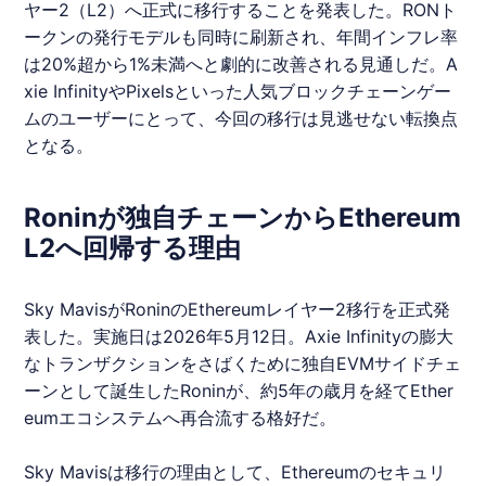
ヤー2（L2）へ正式に移行することを発表した。
RON
ト
ークンの発行モデルも同時に刷新され、年間インフレ率
は20%超から1%未満へと劇的に改善される見通しだ。A
xie Infinityや
Pixels
といった人気ブロックチェーンゲー
ムのユーザーにとって、今回の移行は見逃せない転換点
となる。
Roninが独自チェーンからEthereum
L2へ回帰する理由
Sky Mavisが
Ronin
のEthereumレイヤー2移行を正式発
表した。実施日は2026年5月12日。Axie Infinityの膨大
なトランザクションをさばくために独自EVMサイドチェ
ーンとして誕生した
Ronin
が、約5年の歳月を経てEther
eumエコシステムへ再合流する格好だ。
Sky Mavisは移行の理由として、Ethereumのセキュリ