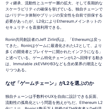
ティ継承、流動性とユーザー層の拡大、そして長期的な
スケーラビリティの確保を挙げている。独自チェーンで
はバリデータ体制やブリッジの安全性を自前で担保する
必要があったが、L2化によりEthereumメインネットの
セキュリティを直接利用できる。
Ronin
共同創設者のJeff Zirlin氏は、「Ethereumは戻っ
てきた。
Ronin
はゲームに最適化されたL2として、より
多くの開発者とプレイヤーに開かれたインフラになる」
と述べている。ゲーム特化チェーンがL2へ回帰する動き
は、Immutable zkEVMやB3なども含め業界の潮流とな
りつつある。
なぜ「ゲームチェーン」がL2を選ぶのか
独自チェーンは手数料やUXを自由に設計できる反面、
流動性の孤島化という問題を抱えがちだ。Ethereum L2
化により、
Ronin
は数千万人規模のETH保有者とDeFi流