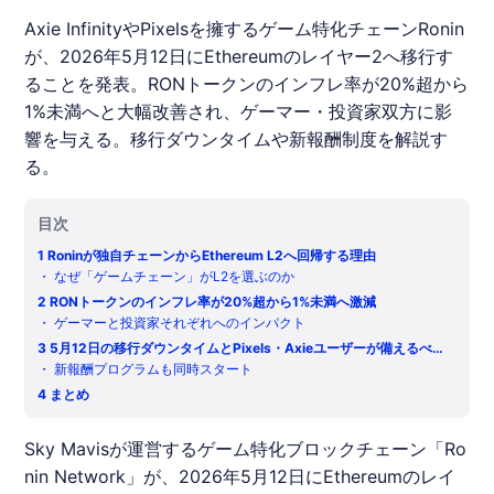
Axie InfinityやPixelsを擁するゲーム特化チェーンRonin
が、2026年5月12日にEthereumのレイヤー2へ移行す
ることを発表。RONトークンのインフレ率が20%超から
1%未満へと大幅改善され、ゲーマー・投資家双方に影
響を与える。移行ダウンタイムや新報酬制度を解説す
る。
目次
1
Roninが独自チェーンからEthereum L2へ回帰する理由
・
なぜ「ゲームチェーン」がL2を選ぶのか
2
RONトークンのインフレ率が20%超から1%未満へ激減
・
ゲーマーと投資家それぞれへのインパクト
3
5月12日の移行ダウンタイムとPixels・Axieユーザーが備えるべき
こと
・
新報酬プログラムも同時スタート
4
まとめ
Sky Mavisが運営するゲーム特化ブロックチェーン「
Ro
nin
Network」が、2026年5月12日にEthereumのレイ