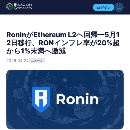
ログイン
RoninがEthereum L2へ回帰—5月1
2日移行、RONインフレ率が20%超
から1%未満へ激減
2026.04.24
ニュース