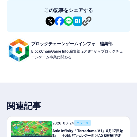
プレイヤーは土地を活用してアートを生成し、それをNFTとして
登録・売買します。クエストの遂行やスキルの習得がゲーム内で
この記事をシェアする
進行し、コミュニティとの連携も促されます。
◾️機能
・アートの生成とNFT化
・土地のカスタマイズと産業化
・リソースの採取とアップグレード
◾️基本情報
ブロックチェーンゲームインフォ 編集部
・ゲームタイトル: PIXELS
BlockChainGame Info 編集部 2018年からブロックチェ
・ジャンル: アート創造 & NFTマーケットプレイス
ーンゲーム事業に関わる
・対応デバイス: ウェブブラウザ
・価格: 無料（ゲーム内課金あり）
・開発状態: 運営中
・P2E: 可能
・ブロックチェーン: Ronin
・トークン: PIXEL
・NFT: NFT Avatars ,NFT Pets
・提供元/開発者:Banger Inc.
関連記事
2026-06-24
ニュース
Axie Infinity「Terrariums V1」6月17日始
動──土地NFTホルダー向けAXS報酬で復