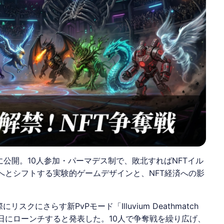
6月4日に公開。10人参加・パーマデス制で、敗北すればNFTイル
arn」へとシフトする実験的ゲームデザインと、NFT経済への影
際にリスクにさらす新PvPモード「
Illuvium
Deathmatch
4日にローンチすると発表した。10人で争奪戦を繰り広げ、