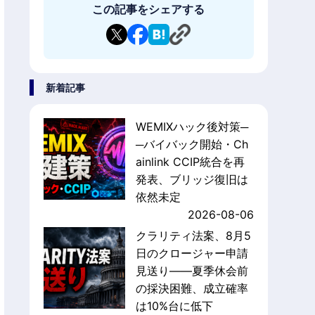
この記事をシェアする
新着記事
WEMIXハック後対策─
─バイバック開始・Ch
ainlink CCIP統合を再
発表、ブリッジ復旧は
依然未定
2026-08-06
クラリティ法案、8月5
日のクロージャー申請
見送り——夏季休会前
の採決困難、成立確率
は10%台に低下