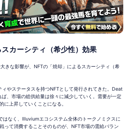
るスカーシティ（希少性）効果
1つの大きな影響が、NFTの「焼却」によるスカーシティ（希
ィやステータスを持つNFTとして発行されてきた。Deat
ければ、市場の総供給量は徐々に減少していく。需要が一定
的に上昇していくことになる。
ドではなく、
Illuvium
エコシステム全体のトークノミクスに
戦って消費することそのものが、NFT市場の需給バラン