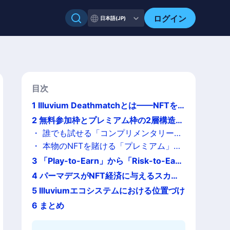
ログイン
日本語(JP)
目次
1
Illuvium Deathmatchとは——NFTを
賭けて戦う10人制パーマデスPvP
2
無料参加枠とプレミアム枠の2層構造
——リスクの度合いを選べる設計
・
誰でも試せる「コンプリメンタリー
（無料）」モード
・
本物のNFTを賭ける「プレミアム」モ
ード
3
「Play-to-Earn」から「Risk-to-Ear
n」へ——ゲームデザインの転換点
4
パーマデスがNFT経済に与えるスカー
シティ（希少性）効果
5
Illuviumエコシステムにおける位置づけ
6
まとめ