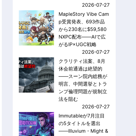
2026-07-27
MapleStory Vibe Cam
p受賞発表、693作品
から230名に$59,580
NXPC配布——AIで広
がるIP×UGC戦略
2026-07-27
クラリティ法案、8月
休会前通過は絶望的
——スーン院内総務が
明言、中間選挙とトラ
ンプ倫理問題が規制立
法を阻む
2026-07-27
Immutableが7月注目
の5タイトルを選出
——Illuvium・Might &