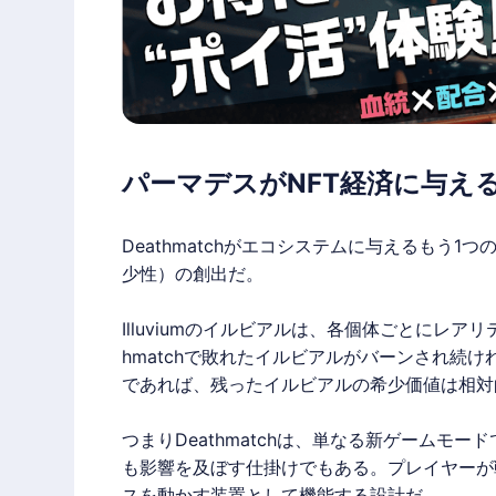
パーマデスがNFT経済に与え
Deathmatchがエコシステムに与えるもう
少性）の創出だ。
Illuvium
のイルビアルは、各個体ごとにレアリテ
hmatchで敗れたイルビアルがバーンされ続
であれば、残ったイルビアルの希少価値は相対
つまりDeathmatchは、単なる新ゲームモー
も影響を及ぼす仕掛けでもある。プレイヤーが
スを動かす装置として機能する設計だ。