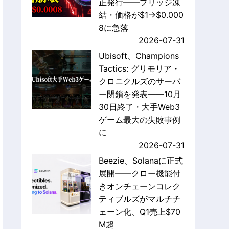
正発行——ブリッジ凍
結・価格が$1→$0.000
8に急落
2026-07-31
Ubisoft、Champions
Tactics: グリモリア・
クロニクルズのサーバ
ー閉鎖を発表——10月
30日終了・大手Web3
ゲーム最大の失敗事例
に
2026-07-31
Beezie、Solanaに正式
展開——クロー機能付
きオンチェーンコレク
ティブルズがマルチチ
ェーン化、Q1売上$70
M超