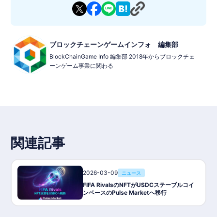
ブロックチェーンゲームインフォ 編集部
BlockChainGame Info 編集部 2018年からブロックチェ
ーンゲーム事業に関わる
iOSおよびAndroid向けに世界中で配信されており、ブロックチェ
ーンの知識がなくてもプレイできる設計になっています。
プレイヤーは自分だけのサッカークラブを作り、実在のスター選
手を集めてドリームチームを構築します。チームを強化しなが
ら、他プレイヤーとのPvPマッチやイベント、リーグ戦に挑戦
関連記事
し、ランキング上位を目指します。
ゲームには以下のようなモードが存在します。
・リアルタイムPvP対戦：他プレイヤーとオンラインで対戦
2026-03-09
ニュース
・PvEシナリオモード：有名な試合を再現したイベントやAI戦
FIFA RivalsのNFTがUSDCステーブルコイ
・ライブイベント：期間限定イベントやトーナメント
ンベースのPulse Marketへ移行
・チーム育成システム：選手のレベルアップ・強化
また、ゲーム内で入手した選手はデジタルコレクティブルとして