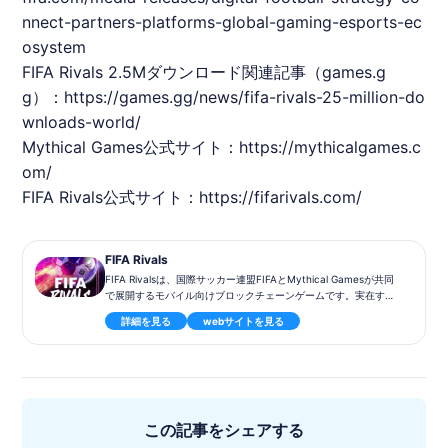
nnect-partners-platforms-global-gaming-esports-ec
osystem
FIFA Rivals 2.5Mダウンロード関連記事（games.g
g）：
https://games.gg/news/fifa-rivals-25-million-do
wnloads-world/
Mythical Games公式サイト：
https://mythicalgames.c
om/
FIFA Rivals公式サイト：
https://fifarivals.com/
FIFA Rivals
FIFA Rivalsは、国際サッカー連盟FIFAとMythical Gamesが共同
で展開するモバイル向けブロックチェーンゲームです。実在する
サッカー選手やクラブをベースにしたチームを編成し、リアルタ
詳細を見る
webサイトを見る
イムPvPやイベントで競い合うアーケード型サッカーゲームとな
っています。
本作は従来のリアル志向のサッカーシミュレーションとは異な
り、スピーディーでカジュアルなアーケードスタイルのゲームプ
レイを採用しています。また、選手カードはデジタルコレクティ
ブルとして扱われ、プレイヤー同士で売買・取引できる仕組みが
この記事をシェアする
導入されています。