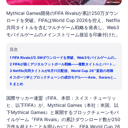
Mythical Games開発のFIFA Rivalsが累計250万ダウン
ロードを突破。FIFAはWorld Cup 2026を控え、Netflix
共同タイトルを含むマルチゲーム戦略を発表し、Web3
モバイルゲームのメインストリーム接近を印象付けた。
目次
1
FIFA Rivalsが2.5Mダウンロードを突破、Web3モバイルゲームの新
たな指標に
2
FIFAが描くデジタルフットボール戦略——複数タイトルとパートナ
ーを束ねる構造
3
Netflix共同タイトルが6月11日配信、World Cup 26™直前の布陣
4
スポーツIPとブロックチェーンの成功モデル——Axie、Sorareとの
比較
5
まとめ
国際サッカー連盟（FIFA、本部：スイス・チューリッ
ヒ、以下FIFA）が、Mythical Games（本社：米国、以
下Mythical Games）と展開するブロックチェーンモバ
イルゲーム『FIFA Rivals』の累計ダウンロード数が250
万件を超えたことを明らかにした。FIFA World Cup 26