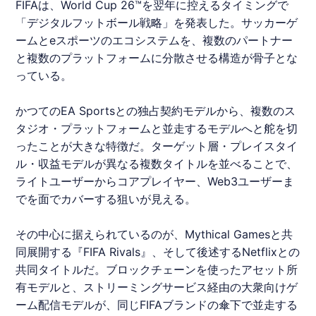
FIFAは、World Cup 26™を翌年に控えるタイミングで
「デジタルフットボール戦略」を発表した。サッカーゲ
ームとeスポーツのエコシステムを、複数のパートナー
と複数のプラットフォームに分散させる構造が骨子とな
っている。
かつてのEA Sportsとの独占契約モデルから、複数のス
タジオ・プラットフォームと並走するモデルへと舵を切
ったことが大きな特徴だ。ターゲット層・プレイスタイ
ル・収益モデルが異なる複数タイトルを並べることで、
ライトユーザーからコアプレイヤー、Web3ユーザーま
でを面でカバーする狙いが見える。
その中心に据えられているのが、Mythical Gamesと共
同展開する『FIFA Rivals』、そして後述する
Netflix
との
共同タイトルだ。ブロックチェーンを使ったアセット所
有モデルと、ストリーミングサービス経由の大衆向けゲ
ーム配信モデルが、同じFIFAブランドの傘下で並走する