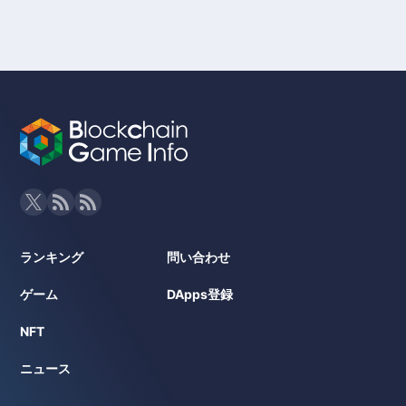
所有でき、マーケットプレイスで売買することが可能です。
◾️Basic Information
Game Title: FIFA Rivals
Genre: サッカー / スポーツ / ブロックチェーンゲーム
Compatibility: iOS / Android
Price: 基本プレイ無料（Free-to-Play）
Development Status: 運営中（2025年グローバルリリース）
P2E: デジタル資産取引型（Play & Own）
Blockchain: Mythos Chain
Tokens: MYTH（Mythosトークン）
NFT: サッカー選手カード、ゲーム内アイテム
Provider/Developer: Mythical Games（開発協力：Bacon Gam
es）
Whitepaper URL: 未公開（Mythosエコシステム資料あり）
https://fifa.rivals.game
https://mythicalgames.com
ランキング
問い合わせ
ゲーム
DApps登録
NFT
ニュース