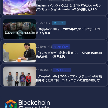
Illuvium（イルヴィウム）とは？NFTのスケーリン
グソリューションImmutableXを利用したRPG
2025-11-26
ニュース
「CryptoSpells」、2025年12月15日にサービス
終了を発表
2019-01-12
インタビュー
【インタビュー】炎上を超えて。 CryptoGames
株式会社 小澤孝太氏
2019-04-17
インタビュー
【CryptoSpells】TCG × ブロックチェーンの可能
性を考える第二回 コミュニティの運営の在り方