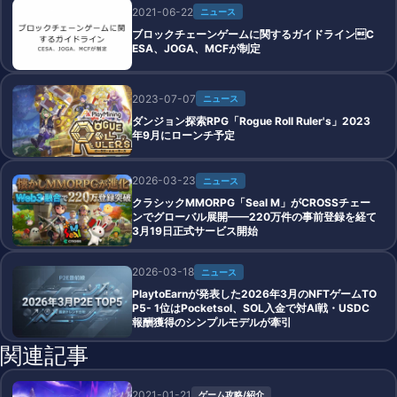
2021-06-22
ニュース
ブロックチェーンゲームに関するガイドラインC
ESA、JOGA、MCFが制定
2023-07-07
ニュース
ダンジョン探索RPG「Rogue Roll Ruler's」2023
年9月にローンチ予定
2026-03-23
ニュース
クラシックMMORPG「Seal M」がCROSSチェー
ンでグローバル展開——220万件の事前登録を経て
3月19日正式サービス開始
2026-03-18
ニュース
PlaytoEarnが発表した2026年3月のNFTゲームTO
P5- 1位はPocketsol、SOL入金で対AI戦・USDC
報酬獲得のシンプルモデルが牽引
関連記事
2021-01-21
ゲーム攻略/紹介