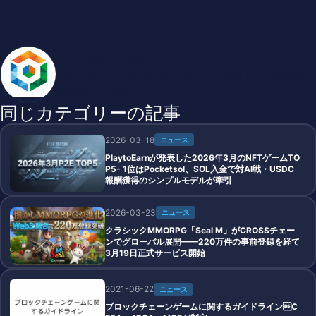
ブロックチェーンゲームインフォ
ブロックチェーンゲームについてのイベント情報・ゲーム攻略情
報を紹介しています。
同じカテゴリーの記事
2026-03-18
ニュース
PlaytoEarnが発表した2026年3月のNFTゲームTO
P5- 1位はPocketsol、SOL入金で対AI戦・USDC
報酬獲得のシンプルモデルが牽引
2026-03-23
ニュース
クラシックMMORPG「Seal M」がCROSSチェー
ンでグローバル展開——220万件の事前登録を経て
3月19日正式サービス開始
2021-06-22
ニュース
ブロックチェーンゲームに関するガイドラインC