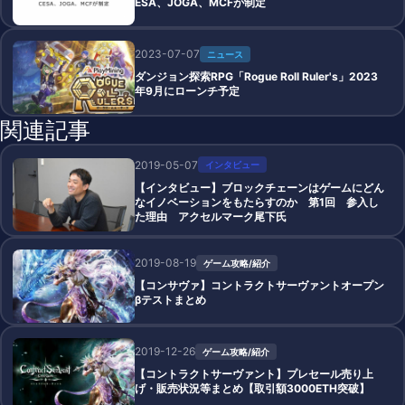
ESA、JOGA、MCFが制定
2023-07-07
ニュース
ダンジョン探索RPG「Rogue Roll Ruler's」2023
年9月にローンチ予定
関連記事
2019-05-07
インタビュー
【インタビュー】ブロックチェーンはゲームにどん
なイノベーションをもたらすのか 第1回 参入し
た理由 アクセルマーク尾下氏
2019-08-19
ゲーム攻略/紹介
【コンサヴァ】コントラクトサーヴァントオープン
βテストまとめ
2019-12-26
ゲーム攻略/紹介
【コントラクトサーヴァント】プレセール売り上
げ・販売状況等まとめ【取引額3000ETH突破】