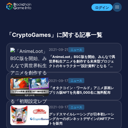
ログイン
「CryptoGames」に関する記事一覧
2021-09-21
ニュース
「AnimeLoot」BSC版を開始、みんなで異
世界転生アニメを創作する未来型プロジェ
クトのキャラクター”設計資料”となる「初
期設定レプリカNFT」を無料配布
2021-09-17
ニュース
「オタクコイン・ワールド」アニメ原画レ
プリカ版NFTを先着5,000名に無料配布
2021-09-17
ニュース
グッドスマイルレーシングが日本初レーシ
ングカーのボンネットデザインのNFTアー
トを販売