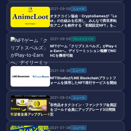
2021-09-06
ニュース
オタクコイン協会・CryptoGamesが「Lo
ot」の仕組みを応用し、みんなで異世界転
生アニメを創作する「初期設定NFT」を無
料配布
2021-09-06
プレスリリース
NFTゲーム「クリプトスペルズ」がPlay-t
o-Earnへ。デイリーミッション報酬でMC
HCを獲得可能
2021-08-26
ニュース
NFTStudioがLINE Blockchainプラットフ
ォームを採用したNFT発行サービスを開始
2021-08-04
ニュース
非売品オタクコイン・ファンクラブ会員証
をゴールド会員にアップグレード3日間限
定
2021-07-28
ニュース