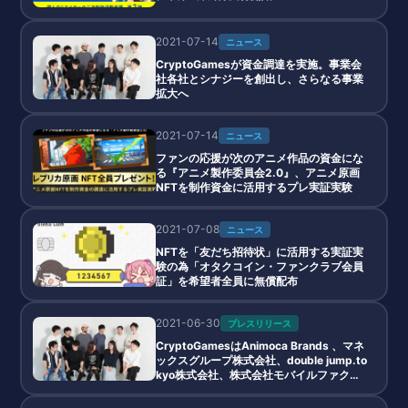
2021-07-14
ニュース
CryptoGamesが資金調達を実施。事業会
社各社とシナジーを創出し、さらなる事業
拡大へ
2021-07-14
ニュース
ファンの応援が次のアニメ作品の資金にな
る『アニメ製作委員会2.0』、アニメ原画
NFTを制作資金に活用するプレ実証実験
2021-07-08
ニュース
NFTを「友だち招待状」に活用する実証実
験の為「オタクコイン・ファンクラブ会員
証」を希望者全員に無償配布
2021-06-30
プレスリリース
CryptoGamesはAnimoca Brands 、マネ
ックスグループ株式会社、double jump.to
kyo株式会社、株式会社モバイルファクト
リー、計４社を引受先とする第三者割当増
資により、資金調達を実施