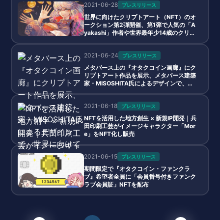
2021-06-28
プレスリリース
世界に向けたクリプトアート（NFT）のオ
ークション第2弾開催、第1弾で人気の「A
yakashi」作者や世界最年少14歳のクリプ
トアーティストも参戦
2021-06-24
プレスリリース
メタバース上の『オタクコイン画廊』にク
リプトアート作品を展示、メタバース建築
家・MISOSHITA氏によるデザインで、世
界に向けてNFT作品のブランディング向
上・販促支援の実証実験
2021-06-18
プレスリリース
NFTを活用した地方創生 × 新規IP開発｜兵
田印刷工芸がイメージキャラクター「Mor
e」をNFT化し販売
2021-06-15
プレスリリース
期間限定で『オタクコイン・ファンクラ
ブ』希望者全員に「会員番号付きファンク
ラブ会員証」NFTを配布