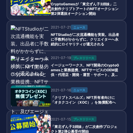
CryptoGamesが「東北ずん子3姉妹」二
次創作クリプトアートのNFTオークション
第2弾選抜オークション開始
2021-07-21
ニュース
NFTStudioが二次流通機能を実装。出品者
に手数料がかからずに、クリエイターへ永
続的にロイヤリティが還元される
2021-07-19
プレスリリース
イージェーワークス、NFT開発のCryptoG
amesと業務提携、NFTサービスのOEM提
供・代理店・開発・運営・サポート、及び
エージェント業務を開始
2021-07-16
ニュース
「クリプトスペルズ」NFT所有者向けに
「オタクコイン（XOC）」を無償配布へ
2021-07-15
プレスリリース
「東北ずん子3姉妹」が二次創作プロジェ
クト第2弾公募受付開始