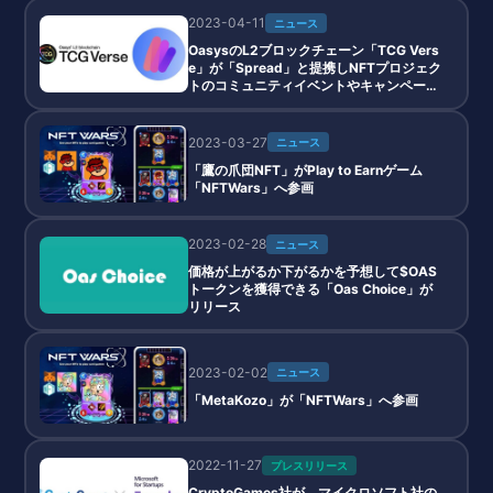
2023-04-11
ニュース
OasysのL2ブロックチェーン「TCG Vers
e」が「Spread」と提携しNFTプロジェク
トのコミュニティイベントやキャンペーン
を実施へ
2023-03-27
ニュース
「​​鷹の爪団NFT」がPlay to Earnゲーム
「NFTWars」へ参画
2023-02-28
ニュース
価格が上がるか下がるかを予想して$OAS
トークンを獲得できる「Oas Choice」が
リリース
2023-02-02
ニュース
「MetaKozo」が「NFTWars」へ参画
2022-11-27
プレスリリース
CryptoGames社が、マイクロソフト社の