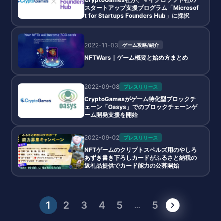
スタートアップ支援プログラム「Microsof
t for Startups Founders Hub」に採択
2022-11-03
ゲーム攻略/紹介
NFTWars｜ゲーム概要と始め方まとめ
2022-09-08
プレスリリース
CryptoGamesがゲーム特化型ブロックチ
ェーン「Oasys」でのブロックチェーンゲ
ーム開発支援を開始
2022-09-02
プレスリリース
NFTゲームのクリプトスペルズ用のやしろ
あずき書き下ろしカードがふるさと納税の
返礼品提供でカード能力の公募開始
1
2
3
4
5
5
...