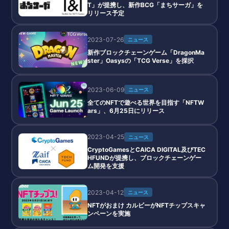
T」が提携し、新作BCG「まちサーガ」を
リリース予定
2023-07-26
ニュース
新作ブロックチェーンゲーム「DragonMa
ster」Oasysの「TCG Verse」を採択
2023-06-09
ニュース
全てのNFTで遊べる世界を目指す「NFTW
ars」、6月25日にリリース
2023-04-25
ニュース
CryptoGamesとCAICA DIGITAL及びTEC
HFUNDが提携し、ブロックチェーンゲー
ム開発を支援
2023-04-12
ニュース
NFTがおまけ カルビーがNFTチップスキャ
ンペーンを実施