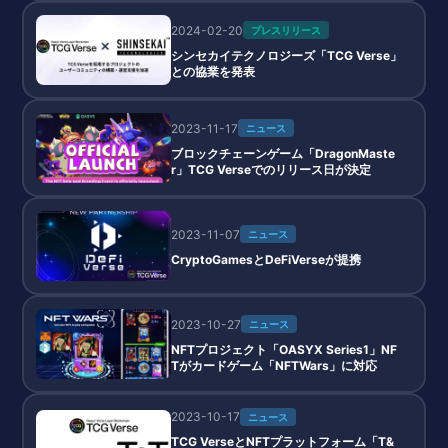
2024-02-20
プレスリリース
シンセカイテクノロジーズ「TCG Verse」
との協業を発表
2023-11-17
ニュース
ブロックチェーンゲーム「DragonMaste
r」TCG Verseでのリリース日が決定
2023-11-07
ニュース
CryptoGamesとDeFiVerseが提携
2023-10-27
ニュース
NFTプロジェクト「OASYX Series1」NF
Tがカードゲーム「NFTWars」に対応
2023-10-17
ニュース
TCG VerseとNFTプラットフォーム「T&