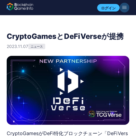
ログイン
CryptoGamesとDeFiVerseが提携
2023.11.07
ニュース
CryptoGamesがDeFi特化ブロックチェーン「DeFiVers