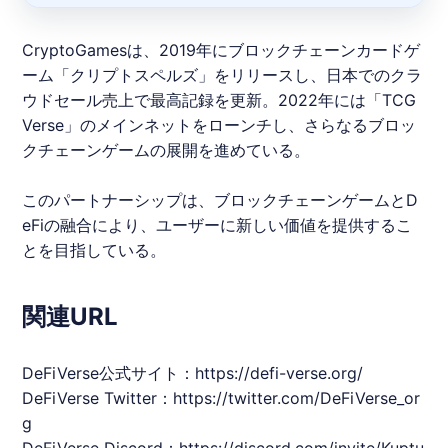
CryptoGames
は、2019年にブロックチェーンカードゲ
ーム「クリプトスペルズ」をリリースし、日本でのクラ
ウドセール売上で最高記録を更新。2022年には「TCG
Verse」のメインネットをローンチし、さらなるブロッ
クチェーンゲームの展開を進めている。
このパートナーシップは、ブロックチェーンゲームと
D
eFi
の融合により、ユーザーに新しい価値を提供するこ
とを目指している。
関連URL
DeFi
Verse
公式サイト：
https://defi-verse.org/
DeFi
Verse
Twitter：
https://twitter.com/
DeFi
Verse
_or
g
DeFi
Verse
Discord：
https://discord.com/invite/Kuptu