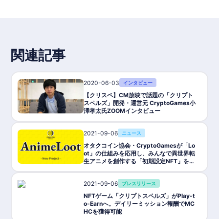
関連記事
2020-06-03
インタビュー
【クリスペ】CM放映で話題の「クリプト
スペルズ」開発・運営元 CryptoGames小
澤孝太氏ZOOMインタビュー
2021-09-06
ニュース
オタクコイン協会・CryptoGamesが「Lo
ot」の仕組みを応用し、みんなで異世界転
生アニメを創作する「初期設定NFT」を無
料配布
2021-09-06
プレスリリース
NFTゲーム「クリプトスペルズ」がPlay-t
o-Earnへ。デイリーミッション報酬でMC
HCを獲得可能