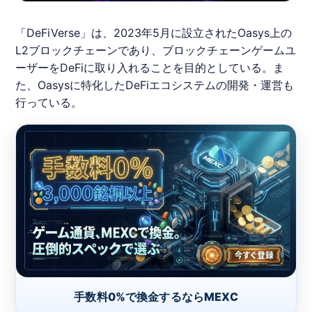
「
DeFi
Verse
」は、2023年5月に設立されたOasys上の
L2ブロックチェーンであり、ブロックチェーンゲームユ
ーザーを
DeFi
に取り入れることを目的としている。ま
た、Oasysに特化した
DeFi
エコシステムの開発・運営も
行っている。
手数料0%で換金するならMEXC