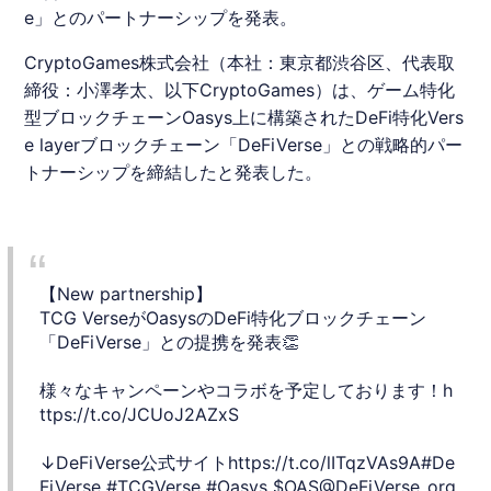
e」とのパートナーシップを発表。
CryptoGames
株式会社（本社：東京都渋谷区、代表取
締役：小澤孝太、以下
CryptoGames
）は、ゲーム特化
型ブロックチェーンOasys上に構築された
DeFi
特化Vers
e layerブロックチェーン「
DeFi
Verse
」との戦略的パー
トナーシップを締結したと発表した。
【New partnership】
TCG VerseがOasysのDeFi特化ブロックチェーン
「DeFiVerse」との提携を発表👏
様々なキャンペーンやコラボを予定しております！
h
ttps://t.co/JCUoJ2AZxS
↓DeFiVerse公式サイト
https://t.co/lITqzVAs9A
#De
FiVerse
#TCGVerse
#Oasys
$OAS
@DeFiVerse_org