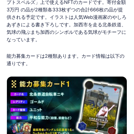
プトスペルズ
」上で使える
NFT
のカードです。寄付金額
3万円 の品が2種類各333枚ずつの合計666枚の品が提
供される予定です。イラストは人気Web漫画家の
やしろ
あずき
による書き下ろしです。加西市を走る北条鉄道、
気球の飛ぶまち加西のシンボルである気球がモチーフに
なっています。
能力募集カードは2種類あります。カード情報は以下の
通りです。