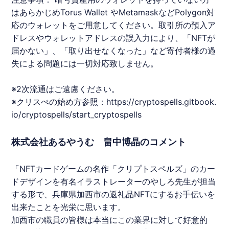
はあらかじめTorus Wallet やMetamaskなどPolygon対
応のウォレットをご用意してください。取引所の預入ア
ドレスやウォレットアドレスの誤入力により、「
NFT
が
届かない」、「取り出せなくなった」など寄付者様の過
失による問題には一切対応致しません。
※2次流通はご遠慮ください。
※クリスぺの始め方参照：
https://cryptospells.gitbook.
io/cryptospells/start_cryptospells
株式会社あるやうむ 畠中博晶のコメント
「
NFT
カードゲームの名作「
クリプトスペルズ
」のカー
ドデザインを有名イラストレーターのやしろ先生が担当
する形で、兵庫県加西市の返礼品
NFT
にするお手伝いを
出来たことを光栄に思います。
加西市の職員の皆様は本当にこの業界に対して好意的