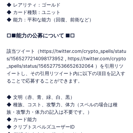
◆ レアリティ：ゴールド
◆ カード種類：ユニット
◆ 能力：平和な能力（回復、前衛など）
□■能力の公募について ■□
該当ツイート（
https://twitter.com/crypto_spells/statu
s/1565277214098173952
,
https://twitter.com/crypto
_spells/status/1565277536652632064
）を引用リツ
イートし、その引用リツイート内に以下の項目を記入す
ることで応募することができます。
◆ 文明（赤、青、緑、白、黒）
◆ 種族、コスト、攻撃力、体力（スペルの場合は種
族・攻撃力・体力の記入は不要です。）
◆ カード能力
◆
クリプトスペルズ
ユーザーID