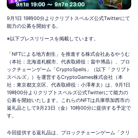
9月1日 19時00分よりクリプトスペルズ公式Twitterにて
能力の公募を開始する。
※以下プレスリリースを掲載しています。
「
NFT
による地方創生」を推進する株式会社
あるやうむ
（本社：北海道札幌市、代表取締役：畠中博晶）、ブロ
ックチェーンゲーム「CryptoSpells」（以下「
クリプト
スペルズ
」）を運営する
CryptoGames
株式会社（本
社：東京都文京区、代表取締役：小澤孝太）は、9月1日
19時00分より
クリプトスペルズ
公式Twitterにて能力の
公募を開始いたします。これらの
NFT
は兵庫県加西市の
返礼品として9月23日（金）10時00分に提供する予定で
す。
今回提供する返礼品は、ブロックチェーンゲーム「
クリ