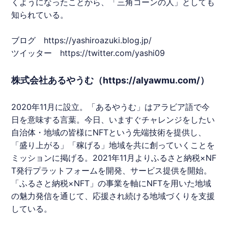
くようになったことから、「三角コーンの人」としても
知られている。
ブログ
https://yashiroazuki.blog.jp/
ツイッター
https://twitter.com/yashi09
株式会社あるやうむ（https://alyawmu.com/）
2020年11月に設立。「
あるやうむ
」はアラビア語で今
日を意味する言葉。今日、いますぐチャレンジをしたい
自治体・地域の皆様に
NFT
という先端技術を提供し、
「盛り上がる」「稼げる」地域を共に創っていくことを
ミッションに掲げる。2021年11月よりふるさと納税×
NF
T
発行プラットフォームを開発、サービス提供を開始。
「ふるさと納税×
NFT
」の事業を軸に
NFT
を用いた地域
の魅力発信を通じて、応援され続ける地域づくりを支援
している。