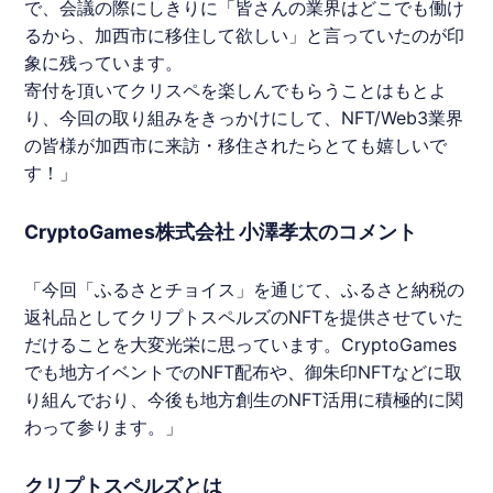
で、会議の際にしきりに「皆さんの業界はどこでも働け
るから、加西市に移住して欲しい」と言っていたのが印
象に残っています。
寄付を頂いてクリスペを楽しんでもらうことはもとよ
り、今回の取り組みをきっかけにして、
NFT
/Web3業界
の皆様が加西市に来訪・移住されたらとても嬉しいで
す！」
CryptoGames株式会社 小澤孝太のコメント
「今回「ふるさとチョイス」を通じて、ふるさと納税の
返礼品として
クリプトスペルズ
の
NFT
を提供させていた
だけることを大変光栄に思っています。
CryptoGames
でも地方イベントでの
NFT
配布や、御朱印
NFT
などに取
り組んでおり、今後も地方創生の
NFT
活用に積極的に関
わって参ります。」
クリプトスペルズとは