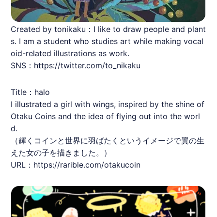
Created by tonikaku：I like to draw people and plant
s. I am a student who studies art while making vocal
oid-related illustrations as work.
SNS：https://twitter.com/to_nikaku
Title：halo
I illustrated a girl with wings, inspired by the shine of
Otaku Coins and the idea of flying out into the worl
d.
（輝くコインと世界に羽ばたくというイメージで翼の生
えた女の子を描きました。）
URL：
https://rarible.com/otakucoin