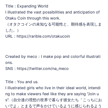
Title：Expanding World
I illustrated the vast possibilities and anticipation of
Otaku Coin through this work.
（
オタクコイン
の未知なる可能性と、期待感を表現しま
した。）
URL：
https://rarible.com/otakucoin
Created by meco：I make pop and colorful illustrati
ons.
SNS：https://twitter.com/na_meco
Title：You and us.
I illustrated girls who live in their ideal world, intendi
ng to make viewers feel like they are saying "Join u
s".（自分達の理想の世界で暮らす彼女たち「こっちにお
いでよ」とまるで声をかけているように感じられるよう