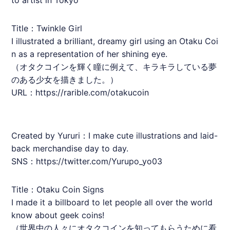
Title：Twinkle Girl
I illustrated a brilliant, dreamy girl using an Otaku Coi
n as a representation of her shining eye.
（
オタクコイン
を輝く瞳に例えて、キラキラしている夢
のある少女を描きました。）
URL：
https://rarible.com/otakucoin
Created by Yururi：I make cute illustrations and laid-
back merchandise day to day.
SNS：https://twitter.com/Yurupo_yo03
Title：Otaku Coin Signs
I made it a billboard to let people all over the world
know about geek coins!
（世界中の人々に
オタクコイン
を知ってもらうために看