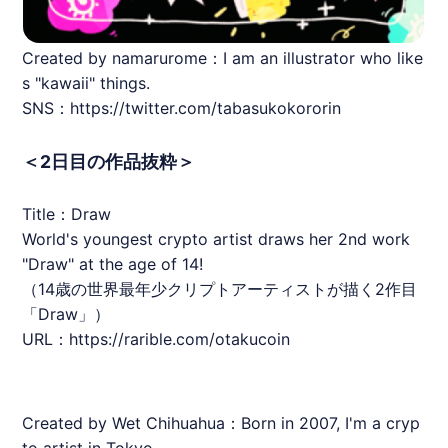
Created by namarurome：I am an illustrator who like
s "kawaii" things.
SNS：https://twitter.com/tabasukokororin
＜2日目の作品抜粋＞
Title：Draw
World's youngest crypto artist draws her 2nd work
"Draw" at the age of 14!
（14歳の世界最年少クリプトアーティストが描く2作目
「Draw」）
URL：
https://rarible.com/otakucoin
Created by Wet Chihuahua：Born in 2007, I'm a cryp
to artist in Tokyo