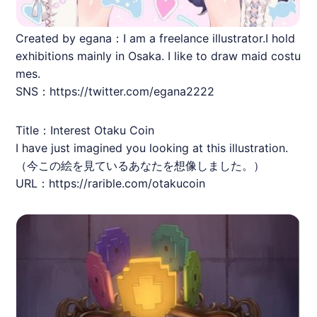
Created by egana：I am a freelance illustrator.I hold
exhibitions mainly in Osaka. I like to draw maid costu
mes.
SNS：https://twitter.com/egana2222
Title：Interest Otaku Coin
I have just imagined you looking at this illustration.
（今この絵を見ているあなたを想像しました。）
URL：
https://rarible.com/otakucoin