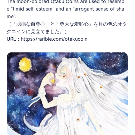
The moon-colored Otaku Coins are used to resembl
e "timid self-esteem" and an "arrogant sense of sha
me".
（「臆病な自尊心」と「尊大な羞恥心」を月の色の
オタ
クコイン
に見立てました。）
URL：
https://rarible.com/otakucoin