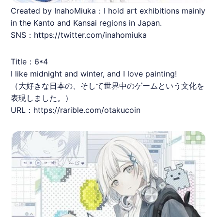
Created by InahoMiuka：I hold art exhibitions mainly
in the Kanto and Kansai regions in Japan.
SNS：https://twitter.com/inahomiuka
Title：6*4
I like midnight and winter, and I love painting!
（大好きな日本の、そして世界中のゲームという文化を
表現しました。）
URL：
https://rarible.com/otakucoin