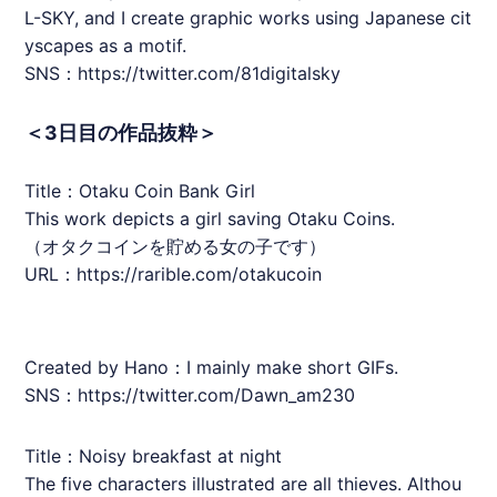
L-SKY, and I create graphic works using Japanese cit
yscapes as a motif.
SNS：https://twitter.com/81digitalsky
＜3日目の作品抜粋＞
Title：Otaku Coin Bank Girl
This work depicts a girl saving Otaku Coins.
（
オタクコイン
を貯める女の子です）
URL：
https://rarible.com/otakucoin
Created by Hano：I mainly make short GIFs.
SNS：https://twitter.com/Dawn_am230
Title：Noisy breakfast at night
The five characters illustrated are all thieves. Althou