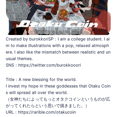
Created by burokkoriSP：I am a college student. I ai
m to make illustrations with a pop, relaxed atmosph
ere. I also like the mismatch between realistic and un
usual themes.
SNS：https://twitter.com/burokkooori
Title：A new blessing for the world.
I invest my hope in these goddesses that Otaku Coin
s will spread all over the world.
（女神たちによってもっと
オタクコイン
というものが広
がってくれたらという思いで描きました。）
URL：
https://rarible.com/otakucoin