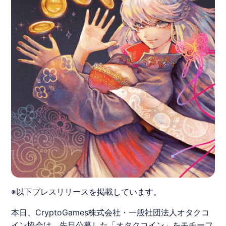
※以下プレスリリースを掲載しています。
本日、
CryptoGames
株式会社・一般社団法人
オタクコ
イン
協会は、先日公募した「
オタクコイン
」をモチーフ