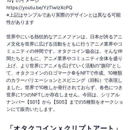
10】のイメージ
https://youtu.be/YzTiwIzXcPQ
※上記はサンプルであり実際のデザインとは異なる可能
性があります
世界中にいる熱狂的なアニメファンは、日本が誇るアニ
メ文化を世界に広げる活動をともに行うアニメ業界やコ
ミュニティの仲間です。
オタクコイン
協会は、そんな仲
間たちとともに、アニメ業界やコミュニティ全体を盛り
上げ、より世界にアニメを広げていく活動の”旗印”とし
て、
オタクコイン
のロゴマーク©を
NFT
で作成、10種類
のカラーバリエーションとスピニング（回転）で表現し
ました。世界で10枚しか発行されておらず、各色につき
世界に1つの
NFT
しか存在しません。今回は、シリアル
ナンバー【S01】から【S05】までの5種類をオークショ
ンにて販売いたします。
「オタクコインｘクリプトアート」