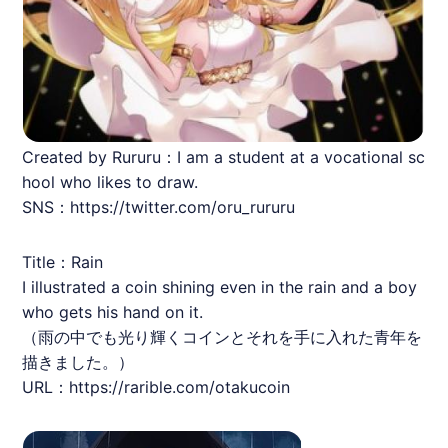
Created by Rururu：I am a student at a vocational sc
hool who likes to draw.
SNS：https://twitter.com/oru_rururu
Title：Rain
I illustrated a coin shining even in the rain and a boy
who gets his hand on it.
（雨の中でも光り輝くコインとそれを手に入れた青年を
描きました。）
URL：
https://rarible.com/otakucoin