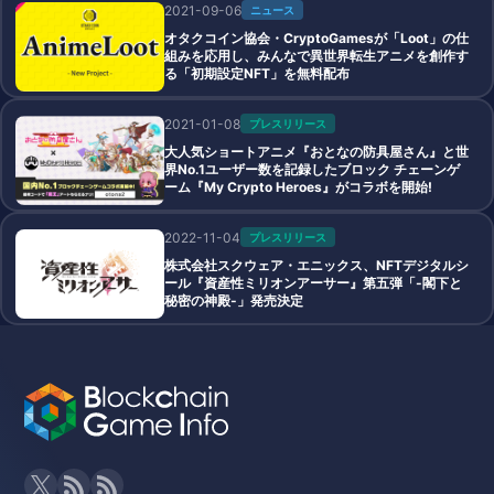
2021-09-06
ニュース
オタクコイン協会・CryptoGamesが「Loot」の仕
組みを応用し、みんなで異世界転生アニメを創作す
る「初期設定NFT」を無料配布
2021-01-08
プレスリリース
大人気ショートアニメ『おとなの防具屋さん』と世
界No.1ユーザー数を記録したブロック チェーンゲ
ーム『My Crypto Heroes』がコラボを開始!
2022-11-04
プレスリリース
株式会社スクウェア・エニックス、NFTデジタルシ
ール『資産性ミリオンアーサー』第五弾「-閣下と
秘密の神殿-」発売決定