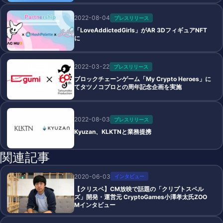
2022-08-04
プレスリリース
「LoveAddictedGirls」がAR 3DフィギュアNFT
に
2022-03-22
プレスリリース
ブロックチェーンゲーム「My Crypto Heroes」に
てタツノコプロとの周年記念企画を実施
2022-08-03
プレスリリース
Kyuzan、KLKTNと業務提携
関連記事
2020-06-03
インタビュー
【クリスペ】CM放映で話題の「クリプトスペル
ズ」開発・運営元 CryptoGames小澤孝太氏ZOO
Mインタビュー