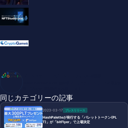
ブロックチェーンゲームインフォ /木村義彦
BlockChainGame Info 編集部 ブロックチェーンゲームの最新情
報、DAppsの最新動向をお届けします
同じカテゴリーの記事
2023-03-17
プレスリリース
HashPaletteが発行する「パレットトークン(PL
T)」が「bitFlyer」で上場決定