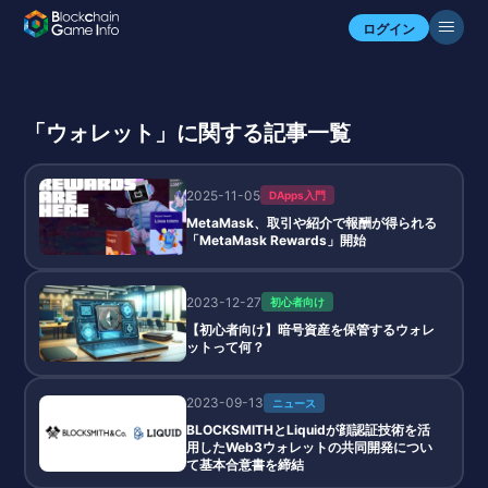
ログイン
「ウォレット」に関する記事一覧
2025-11-05
DApps入門
MetaMask、取引や紹介で報酬が得られる
「MetaMask Rewards」開始
2023-12-27
初心者向け
【初心者向け】暗号資産を保管するウォレ
ットって何？
2023-09-13
ニュース
BLOCKSMITHとLiquidが顔認証技術を活
用したWeb3ウォレットの共同開発につい
て基本合意書を締結