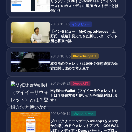
リップル（XRP）がCoinbase（コインベ
ース）のカストディに追加 カストディとは
何か？
2018-11-15
インタビュー
【インタビュー MyCryptoHeroes 上
野氏 後編】見えてきた新しいターゲット
層と将来の姿
2018-10-05
Blockchain/NFT
取引所のウォレットは危険？仮想通貨の保
管に関し改めて考え直す
2018-09-21
DApps入門
MyEtherWallet（マイイーサウォレット）
とは？登録方法と使いかたを徹底解説しま
す！
2018-09-14
プレスリリース
ブロックチェーンゲームやDappsをスマホ
から楽しめるウォレットアプリ「GO! WAL
LET」メディア・Dappsパートナープログ