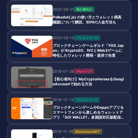
2022-09-21
初心者向け
Polkadot{.js} の使い方とウォレット残高
確認について解説、SDNの入金方法も
2022-09-15
プレスリリース
ブロックチェーンゲームギルド「YGG Jap
an」が KryptoGO、IVCとWeb3ゲームに
特化したウォレット開発・提供で合意
2019-01-29
DApps入門
【初心者向け】MyCryptoHeroesをGoogl
eAccountで始める方法
2018-12-13
プレスリリース
ブロックチェーンゲームやDappsアプリを
スマートフォンから楽しめるウォレットア
プリ 「GO! WALLET」多国語対応版配信
開始、まずは英語圏向けに配信開始、今後
続々と対応言語を追加予定
2018-11-26
Blockchain/NFT